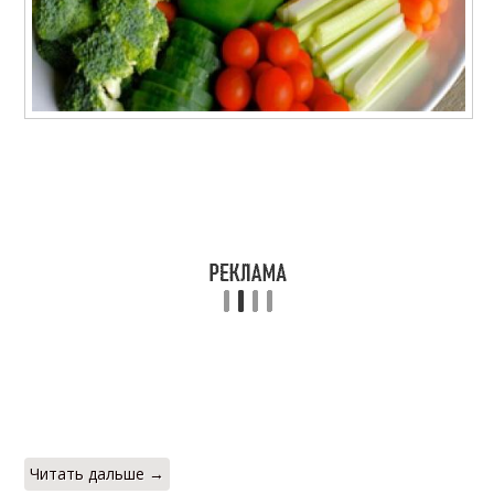
Каши для похудения
Диета на кашах
Диета на молочных
Молочные диеты
кашах
Результативная
Безопасные диеты
диета
Лимонадно-кефирная
Кетоновая диета
диета
Читать дальше →
Диета для женщин
Гурьевская диета