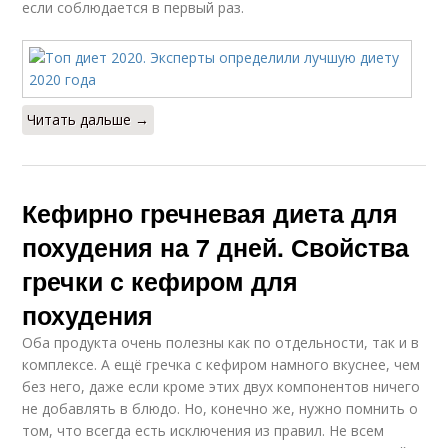
если соблюдается в первый раз.
Результативное
Эффективная диета
похудение
Читать дальше →
Диета для
Низовая диета
уменьшения
Кефирно гречневая диета для
похудения на 7 дней. Свойства
гречки с кефиром для
Диета для убирания
Диета на похудение
похудения
Оба продукта очень полезны как по отдельности, так и в
комплексе. А ещё гречка с кефиром намного вкуснее, чем
без него, даже если кроме этих двух компонентов ничего
Диета для быстрого
Жёсткая диета
не добавлять в блюдо. Но, конечно же, нужно помнить о
похудения
том, что всегда есть исключения из правил. Не всем