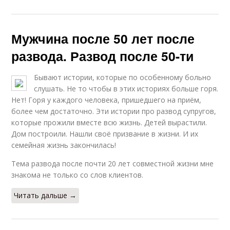
Мужчина после 50 лет после
развода. Развод после 50-ти
Диеты для здоровья
Современные диеты
Бывают истории, которые по особенному больно
слушать. Не то чтобы в этих историях больше горя.
Нет! Горя у каждого человека, пришедшего на приём,
Диета на протеине
Протеиновая диета
более чем достаточно. Эти истории про развод супругов,
которые прожили вместе всю жизнь. Детей вырастили.
Дом построили. Нашли своё призвание в жизни. И их
семейная жизнь закончилась!
Средиземноморская
Тема развода после почти 20 лет совместной жизни мне
Голливудская диета
диета
знакома не только со слов клиентов.
Читать дальше →
Диета для пожилых
Полезная диета
людей