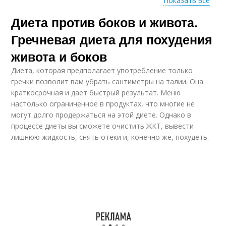
Показать все
Диета против боков и живота.
Диета для похудения
Диета для живота
Гречневая диета для похудения
живота и боков
Диета, которая предполагает употребление только
Диеты для быстрого
Эффективные диеты
гречки позволит вам убрать сантиметры на талии. Она
похудения
краткосрочная и дает быстрый результат. Меню
настолько ограниченное в продуктах, что многие не
могут долго продержаться на этой диете. Однако в
процессе диеты вы сможете очистить ЖКТ, вывести
Японская диета
Английская диета
лишнюю жидкость, снять отеки и, конечно же, похудеть.
Вегетарианская
Водная диета
диета