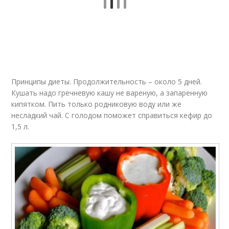
Быстрые диеты
Гречневая диета
Кефирно-гречневая
Питания на
диета
гречневой диете
Принципы диеты. Продолжительность – около 5 дней.
Кушать надо гречневую кашу не вареную, а запаренную
кипятком. Пить только родниковую воду или же
несладкий чай. С голодом поможет справиться кефир до
Результативные
1,5 л.
Диета с кефиром
диеты
Очистительная
Протасовская диета
диета