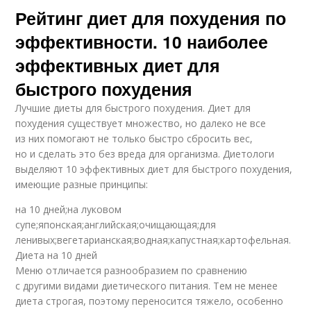
Рейтинг диет для похудения по
эффективности. 10 наиболее
эффективных диет для
Кремлевская диета
Сливы при диете
быстрого похудения
Лучшие диеты для быстрого похудения. Диет для
похудения существует множество, но далеко не все
из них помогают не только быстро сбросить вес,
Вред для похудения
Сливы при диет
но и сделать это без вреда для организма. Диетологи
выделяют 10 эффективных диет для быстрого похудения,
имеющие разные принципы:
на 10 дней;на луковом
Сливовая диета
Похудения на сливах
супе;японская;английская;очищающая;для
ленивых;вегетарианская;водная;капустная;картофельная.
Диета на 10 дней
Меню отличается разнообразием по сравнению
Компот для
с другими видами диетического питания. Тем не менее
Немецкая диета
похудения
диета строгая, поэтому переносится тяжело, особенно