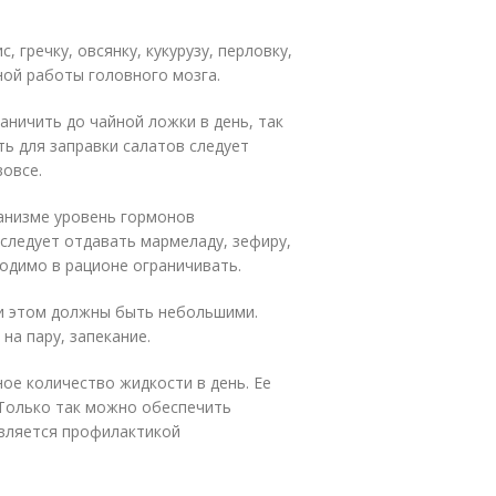
, гречку, овсянку, кукурузу, перловку,
ной работы головного мозга.
аничить до чайной ложки в день, так
ь для заправки салатов следует
вовсе.
ганизме уровень гормонов
 следует отдавать мармеладу, зефиру,
ходимо в рационе ограничивать.
при этом должны быть небольшими.
на пару, запекание.
ое количество жидкости в день. Ее
 Только так можно обеспечить
является профилактикой