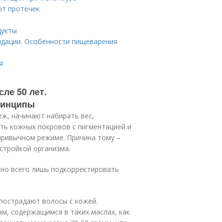
от протечек
дукты
ндации. Особенности пищеварения
я
ле 50 лет.
ринципы
ж, начинают набирать вес,
ть кожных покровов с пигментацией и
привычном режиме. Причина тому –
стройкой организма.
жно всего лишь подкорректировать
 пострадают волосы с кожей.
м, содержащимся в таких маслах, как