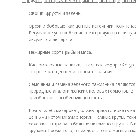
Продукты, которым необходимо отдавать предпочте
Овощи, фрукты и зелень.
Орехи и бобовые, как ценные источники полинена
Регулярное употребление этих продуктов в пищу 
инсульта и инфаркта.
Нежирные сорта рыбы и мяса.
Кисломолочные напитки, такие как: кефир и йогурт
твороге, как ценном источнике кальция.
Семя льна и семена зеленого пажитника являются
природные аналоги женских половых гормонов. В 
приобретают особенную ценность.
Крупы, хлеб, макароны должны присутствовать на
ценными источниками энергии. Темные крупы, такие
содержат в три раза больше витаминов группы В 
крупами. Кроме того, в них достаточно магния и 