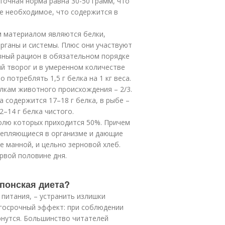
уточная норма равна 30-50 грамм, что
се необходимое, что содержится в
 материалом являются белки,
рганы и системы. Плюс они участвуют
евный рацион в обязательном порядке
й творог и в умеренном количестве
потреблять 1,5 г белка на 1 кг веса.
лкам животного происхождения – 2/3.
да содержится 17–18 г белка, в рыбе –
2–14 г белка чистого.
олю которых приходится 50%. Причем
щепляющиеся в организме и дающие
е манной, и цельно зерновой хлеб.
рвой половине дня.
японская диета?
 питания, – устранить излишки
госрочный эффект: при соблюдении
рнутся. Большинство читателей