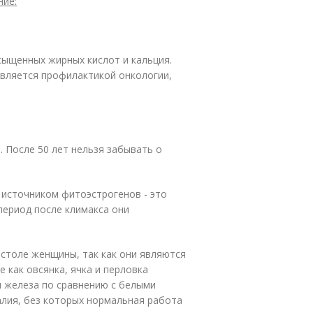
ние:
сыщенных жирных кислот и кальция.
является профилактикой онкологии,
. После 50 лет нельзя забывать о
 источником фитоэстрогенов - это
период после климакса они
 столе женщины, так как они являются
 как овсянка, ячка и перловка
и железа по сравнению с белыми
калия, без которых нормальная работа