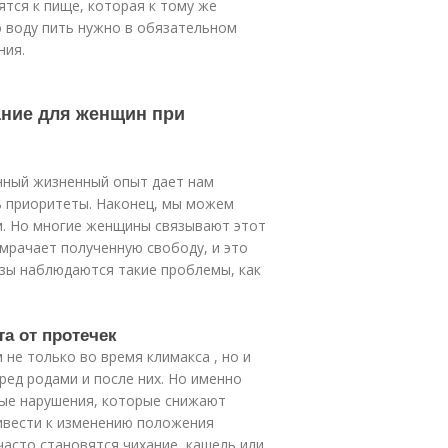
тся к пище, которая к тому же
 воду пить нужно в обязательном
ния.
ание для женщин при
нный жизненный опыт дает нам
ь приоритеты. Наконец, мы можем
м. Но многие женщины связывают этот
омрачает полученную свободу, и это
узы наблюдаются такие проблемы, как
а от протечек
не только во время климакса , но и
ред родами и после них. Но именно
ные нарушения, которые снижают
ивести к изменению положения
часто становятся чихание, кашель или