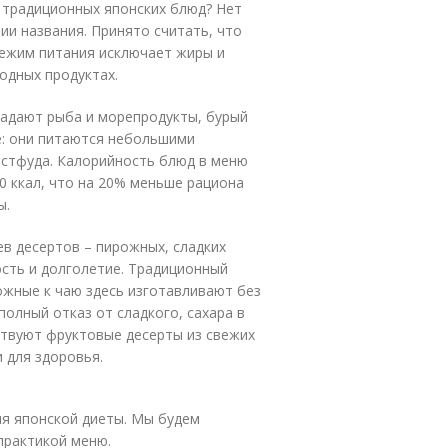
т традиционных японских блюд? Нет
и названия. Принято считать, что
режим питания исключает жиры и
одных продуктах.
адают рыба и морепродукты, бурый
де: они питаются небольшими
астфуда. Калорийность блюд в меню
0 ккал, что на 20% меньше рациона
ы.
в десертов – пирожных, сладких
ость и долголетие. Традиционный
ожные к чаю здесь изготавливают без
полный отказ от сладкого, сахара в
тствуют фруктовые десерты из свежих
и для здоровья.
ля японской диеты. Мы будем
практикой меню.