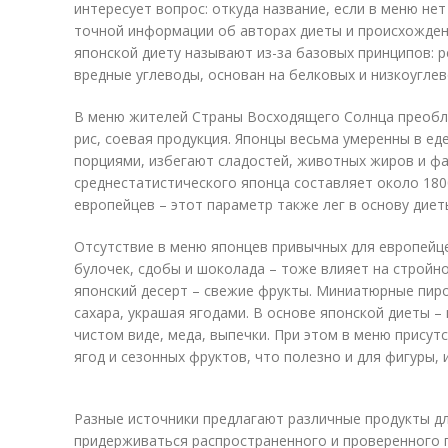
интересует вопрос: откуда название, если в меню не
точной информации об авторах диеты и происхождени
японской диету называют из-за базовых принципов: 
вредные углеводы, основан на белковых и низкоуглев
В меню жителей Страны Восходящего Солнца преобл
рис, соевая продукция. Японцы весьма умеренны в е
порциями, избегают сладостей, животных жиров и ф
среднестатистического японца составляет около 180
европейцев – этот параметр также лег в основу диет
Отсутствие в меню японцев привычных для европейце
булочек, сдобы и шоколада – тоже влияет на стройн
японский десерт – свежие фрукты. Миниатюрные пир
сахара, украшая ягодами. В основе японской диеты – 
чистом виде, меда, выпечки. При этом в меню прису
ягод и сезонных фруктов, что полезно и для фигуры, 
Разные источники предлагают различные продукты д
придерживаться распространенного и проверенного 