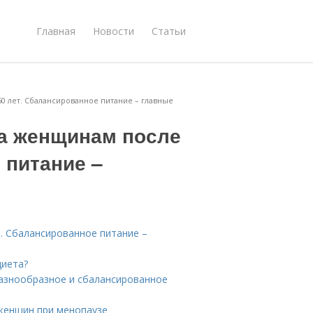
Главная
Новости
Статьи
0 лет. Сбалансированное питание – главные
а женщинам после
 питание –
. Сбалансированное питание –
диета?
Разнообразное и сбалансированное
 женщин при менопаузе