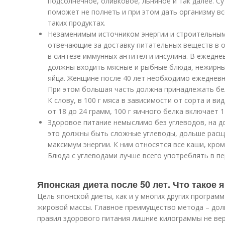
подсолнечное, оливковое, льняное и так далее. С
поможет не полнеть и при этом дать организму в
таких продуктах.
Незаменимым источником энергии и строительным
отвечающие за доставку питательных веществ в о
в синтезе иммунных антител и инсулина. В ежедн
должны входить мясные и рыбные блюда, нежирны
яйца. Женщине после 40 лет необходимо ежедневно 
При этом большая часть должна принадлежать бе
К слову, в 100 г мяса в зависимости от сорта и ви
от 18 до 24 грамм, 100 г яичного белка включает 1
Здоровое питание немыслимо без углеводов, на д
это должны быть сложные углеводы, дольше рас
максимум энергии. К ним относятся все каши, кром
Блюда с углеводами лучше всего употреблять в пе
Японская диета после 50 лет. Что такое 
Цель японской диеты, как и у многих других программ
жировой массы. Главное преимущество метода – дол
правил здорового питания лишние килограммы не ве