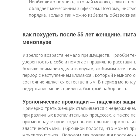
Необходимо помнить, что чай молоко, соки относя
обладает мочегонным эффектом. Поэтому, чистую
порядке. Только так можно избежать обезвожива
Как похудеть после 55 лет женщине. Пит
менопаузе
У зрелого возраста немало преимуществ. Приобрете
уверенность в себе и помогает правильно расставит
больше внимания уделять внукам, любимым занятия
период с наступлением климакса , который немного 
состояние является естественным. В период менопа
недержание мочи , приливы, быстрый набор веса.
Урологические прокладки — надежная защит
Примерно треть женщин сталкивается с недержанием 
при различных воспалительных процессах, а также пе
при менопаузе происходят значительные гормональ
эластичность мышц брюшной полости, что может пр
мочевого пузыря . Поводом для появления протечек 