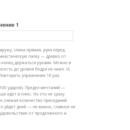
нение 1
аружу, спина прямая, руки перед
мнастическую палку — древко от
й конец держаться руками. Можно в
сесть до уровня бедра не ниже. И,
 Повторить упражнение 10 раз.
 100 ударов). Предел мечтаний —
ше идет в плюс. Но это не сразу.
не снижая количество приседаний.
то уйдет дней — не важно, главное не
 удовольствие от проделанного и