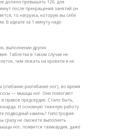
не должен превышать 120, для
 минут после прекращения занятий он
ается, то нагрузка, которую вы себе
. В идеале за 1 минуту надо
ю, выполнении других
ие. Таблетки в таком случае не
леток, чем лежать на кровати и не
 (сгибание-разгибание ног), во время
асосы — мышцы ног. Они помогают
в правое предсердие. Стало быть,
миокарда. И основную тяжелую работу
есте подводный камень? Гипотрофия
 вы сразу не сможете выполнять
ышцы ног, появится тахикардия, даже