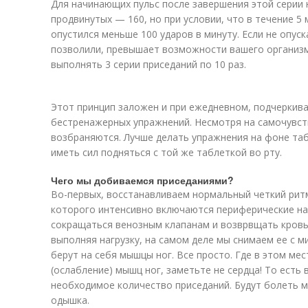
Для начинающих пульс после завершения этой серии 
продвинутых — 160, но при условии, что в течение 5
опустился меньше 100 ударов в минуту. Если не опуск
позволили, превышает возможности вашего организма
выполнять 3 серии приседаний по 10 раз.
Этот принцип заложен и при ежедневном, подчеркива
бестренажерных упражнений. Несмотря на самочувств
возбраняются. Лучше делать упражнения на фоне таб
иметь сил подняться с той же таблеткой во рту.
Чего мы добиваемся приседаниями?
Во-первых, восстанавливаем нормальный четкий ритм
которого интенсивно включаются периферические н
сокращаться венозным клапанам и возврвщать кровь 
выполняя нагрузку, на самом деле мы снимаем ее с 
берут на себя мышцы ног. Все просто. Где в этом м
(ослабление) мышц ног, заметьте не сердца! То есть
необходимое количество приседаний. Будут болеть м
одышка.