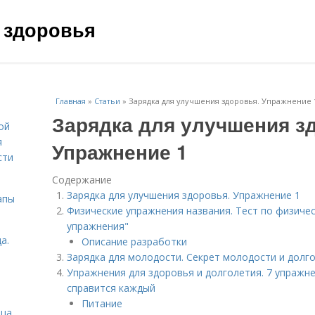
 здоровья
Главная
»
Статьи
»
Зарядка для улучшения здоровья. Упражнение 
Зарядка для улучшения з
ой
я
Упражнение 1
сти
Содержание
Зарядка для улучшения здоровья. Упражнение 1
апы
Физические упражнения названия. Тест по физичес
упражнения"
а.
Описание разработки
Зарядка для молодости. Секрет молодости и долго
Упражнения для здоровья и долголетия. 7 упражне
справится каждый
Питание
ица