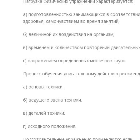
Нагрузка физических упражнений характеризуется:
а) подготовленностью занимающихся в соответствии
здоровья, самочувствием во время занятий;
б) величиной их воздействия на организм;
в) временем и количеством повторений двигательных
г) напряжением определенных мышечных групп.
Процесс обучения двигательному действию рекоменд
а) основы техники.
б) ведущего звена техники.
в) деталей техники.
г) исходного положения.
Подготовительные упражнения применяются если…