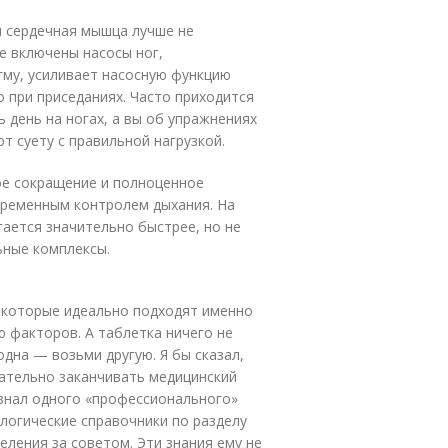
и сердечная мышца лучше не
не включены насосы ног,
гму, усиливает насосную функцию
 при приседаниях. Часто приходится
сь день на ногах, а вы об упражнениях
т суету с правильной нагрузкой.
ое сокращение и полноценное
пременным контролем дыхания. На
гается значительно быстрее, но не
ьные комплексы.
 которые идеально подходят именно
ю факторов. А таблетка ничего не
дна — возьми другую. Я бы сказал,
зательно заканчивать медицинский
 знал одного «профессионального»
логические справочники по разделу
еления за советом. Эти знания ему не