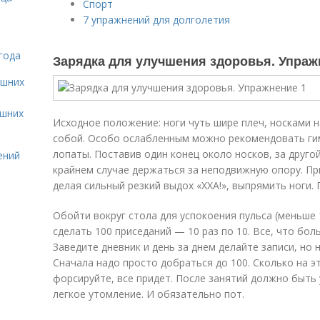
Спорт
7 упражнений для долголетия
года
Зарядка для улучшения здоровья. Упраж
ашних
ашних
Исходное положение: ноги чуть шире плеч, носками н
собой. Особо ослабленным можно рекомендовать ги
лопаты. Поставив один конец около носков, за друго
ений
крайнем случае держаться за неподвижную опору. При
делая сильный резкий выдох «ХХА!», выпрямить ноги.
Обойти вокруг стола для успокоения пульса (меньше
сделать 100 приседаний — 10 раз по 10. Все, что боль
Заведите дневник и день за днем делайте записи, но 
Сначала надо просто добраться до 100. Сколько на э
форсируйте, все придет. После занятий должно быть
легкое утомление. И обязательно пот.