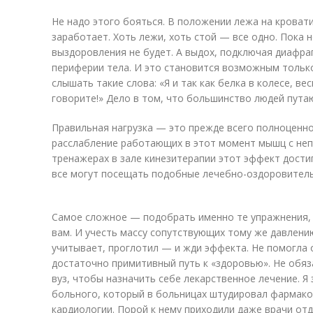
Не надо этого бояться. В положении лежа на кроват
заработает. Хоть лежи, хоть стой — все одно. Пока 
выздоровления не будет. А выдох, подключая диафра
периферии тела. И это становится возможным только
слышать такие слова: «Я и так как белка в колесе, ве
говорите!» Дело в том, что большинство людей путаю
Правильная нагрузка — это прежде всего полноценн
расслабление работающих в этот момент мышц с не
тренажерах в зале кинезитерапии этот эффект дости
все могут посещать подобные лечебно-оздоровител
Самое сложное — подобрать именно те упражнения,
вам. И учесть массу сопутствующих тому же давлени
учитывает, проглотил — и жди эффекта. Не помогла о
достаточно примитивный путь к «здоровью». Не обя
вуз, чтобы назначить себе лекарственное лечение. Я
больного, который в больницах штудировал фармако
кардиологии. Порой к нему приходили даже врачи отд