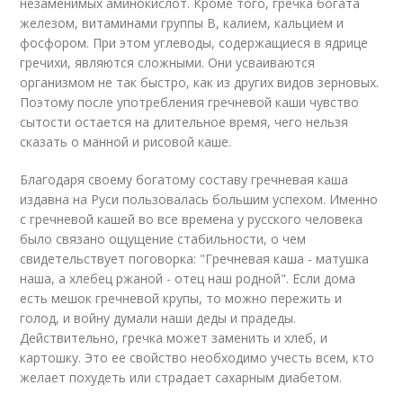
незаменимых аминокислот. Кроме того, гречка богата
железом, витаминами группы В, калием, кальцием и
фосфором. При этом углеводы, содержащиеся в ядрице
гречихи, являются сложными. Они усваиваются
организмом не так быстро, как из других видов зерновых.
Поэтому после употребления гречневой каши чувство
сытости остается на длительное время, чего нельзя
сказать о манной и рисовой каше.
Благодаря своему богатому составу гречневая каша
издавна на Руси пользовалась большим успехом. Именно
с гречневой кашей во все времена у русского человека
было связано ощущение стабильности, о чем
свидетельствует поговорка: "Гречневая каша - матушка
наша, а хлебец ржаной - отец наш родной". Если дома
есть мешок гречневой крупы, то можно пережить и
голод, и войну думали наши деды и прадеды.
Действительно, гречка может заменить и хлеб, и
картошку. Это ее свойство необходимо учесть всем, кто
желает похудеть или страдает сахарным диабетом.