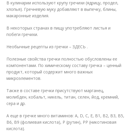
В кулинарии используют крупу гречихи (ядрицу, продел,
хлопья). Гречневую муку добавляют в выпечку, блины,
макаронные изделия.
В некоторых странах в пищу употребляют листья и
побеги гречихи.
Необычные рецепты из гречки – ЗДЕСЬ .
Полезные свойства гречки полностью обусловлены ее
компонентами. По химическому составу гречка – ценный
продукт, который содержит много важных
микроэлементов.
Также в составе гречки присутствуют марганец,
молибден, кобальт, никель, титан, селен, йод, кремний,
сера и др.
А еще в гречке много витаминов: A, D, C, E, B1, B2, B3, B5,
B6, B9 (фолиевая кислота), P (рутин), PP (никотиновая
кислота).