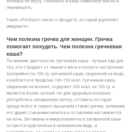
зеленью по вкусу. Положить в кашу сливочное масло и
перемешать.
Ранее «Росбалт» писал о продукте, который укрепляет
иммунитет .
Чем полезна гречка для женщин. Гречка
помогает похудеть. Чем полезна гречневая
каша?
По мнению диетологов, гречневая каша - лучшая еда для
тех, кто страдает от лишнего веса и плохого настроения.
Калорийность 100 гр. гречневой каши, сваренной на воде,
колеблется в пределах 100-150 ккал. Гречневая каша,
сваренная на молоке, содержит 200 ккал. на 100 гр. и
является более сытной. Но для здоровья полезнее
употреблять запаренную гречку, готовить которую
проще всего: в термос высыпаем стакан гречки, заливаем
его двумя стаканами кипятка и оставляем настаивается
на ночь. Витамины и микроэлементы в запаренной каше
остаются практически в неизменном виде, а
калорийность ее ничем не отличается от гречки,