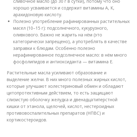
сливочное масло (до 30 г в сутки), потому что оно
хорошо усваивается и содержит витамины А, К,
арахидоновую кислоту.
Полезно употребление рафинированных растительных
масел (10–15 г): подсолнечного, кукурузного,
оливкового. Важно не жарить на нём (это
категорически запрещено), а употреблять в качестве
заправки к блюдам. Особенно полезно
нерафинированное подсолнечное масло: в нём много
фосфолипидов и антиоксиданта — витамина Е.
Растительные масла усиливают образование и
выделение желчи. В них много полезных жирных кислот,
которые улучшают холестериновый обмен и обладают
цитопротективным действием, то есть защищают
слизистую оболочку желудка и двенадцатиперстной
кишки от этанола, щелочей, кислот, нестероидных
противовоспалительных препаратов (НПВС) и
кортикостероидов.