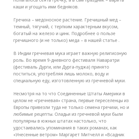
каши и угощать ими бедняков.
Гречиха – медоносное растение. Гречишный мед –
темный, тягучий, с терпким характерным вкусом,
богатый на железо и цинк. Подробнее о пользе
гречишного (и не только) меда – в нашей статье .
В Индии гречневая мука играет важную религиозную
роль. Во время 9-дневного фестиваля Наваратри
(фестиваль Дурги, или Дурга-пуджа) принято
поститься, употребляя лишь молоко, воду и
специальную еду, изготовленную из гречневой муки.
Несмотря на то что Соединенные Штаты Америки в
целом не «гречневая» страна, первые переселенцы из
Европы привезли туда не только семена гречихи, но и
любимые рецепты. Оладьи из гречневой муки были
популярны в южных штатах настолько, что
удостаивались упоминания в таких романах, как
«Унесенные ветром» Маргарет Митчелл и «Всадник