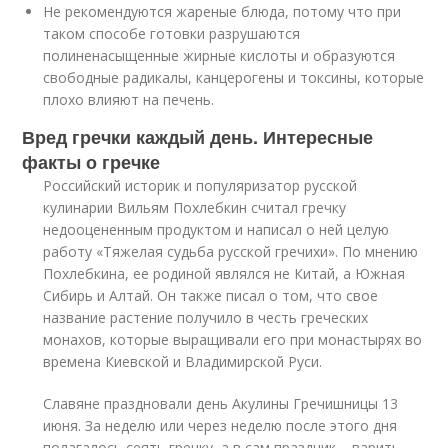
Не рекомендуются жареные блюда, потому что при
таком способе готовки разрушаются
полиненасыщенные жирные кислоты и образуются
свободные радикалы, канцерогены и токсины, которые
плохо влияют на печень.
Вред гречки каждый день. Интересные
факты о гречке
Российский историк и популяризатор русской
кулинарии Вильям Похлебкин считал гречку
недооцененным продуктом и написал о ней целую
работу «Тяжелая судьба русской гречихи». По мнению
Похлебкина, ее родиной являлся не Китай, а Южная
Сибирь и Алтай. Он также писал о том, что свое
название растение получило в честь греческих
монахов, которые выращивали его при монастырях во
времена Киевской и Владимирской Руси.
Славяне праздновали день Акулины Гречишницы 13
июня. За неделю или через неделю после этого дня
полагалось сеять гречку, а в сам праздник – варить