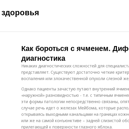
 здоровья
Как бороться с ячменем. Ди
диагностика
Никаких диагностических сложностей для специалиста
представляет. Существуют достаточно четкие критер
воспаления или злокачественной опухоли слезной же
Однако пациенты зачастую путают внутренний ячмень,
«наружной» разновидностью - т.е. с типичным ячменем
эти формы патологии непосредственно связаны, опят
случае речь идет о железах Мейбома, которые расп
открываясь выходными канальцами на границах кожн
или же на самой конъюнктиве – задней слизистой об
прилегающей к поверхности глазного яблока.