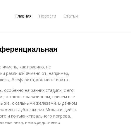
Главная
Новости
Статьи
фференциальная
 ячмень, как правило, не
ии различий ячменя от, например,
лезы, блефарита, конъюнктивита.
 особенно на ранних стадиях, с его
 , а также с халязионом, причем все
ь же, с сальными железами. В данном
оложены глубже желез Молля и Цейса,
ого и конъюнктивального покрова,
олочке века, непосредственно