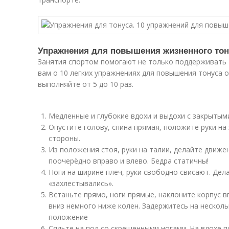
Упражнения для повышения жизненного тон
Занятия спортом помогают не только поддерживать 
вам о 10 легких упражнениях для повышения тонуса 
выполняйте от 5 до 10 раз.
Медленные и глубокие вдохи и выдохи с закрытыми
Опустите голову, спина прямая, положите руки на
стороны.
Из положения стоя, руки на талии, делайте движе
поочерёдно вправо и влево. Бедра статичны!
Ноги на ширине плеч, руки свободно свисают. Дел
«захлестывались».
Встаньте прямо, ноги прямые, наклоните корпус в
вниз немного ниже колен. Задержитесь на несколь
положение
Сядьте на пол со скрещенными ногами. На вдохе п