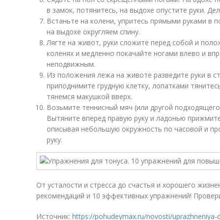
в замок, потянитесь, на выдохе опустите руки. Де
Встаньте на колени, упритесь прямыми руками в п
на выдохе округляем спину.
Лягте на живот, руки сложите перед собой и полож
коленях и медленно покачайте ногами влево и впр
неподвижным.
Из положения лежа на животе разведите руки в ст
приподнимите грудную клетку, лопатками тянитес
тянемся макушкой вверх.
Возьмите теннисный мяч (или другой подходящего 
Вытяните вперед правую руку и ладонью прижмите 
описывая небольшую окружность по часовой и пр
руку.
От усталости и стресса до счастья и хорошего жизне
рекомендаций и 10 эффективных упражнений! Провер
Источник:
https://pohudeymax.ru/novosti/uprazhneniya-d