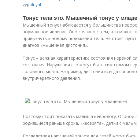
vypolnyat
Тонус тела это. Мышечный тонус у млад
Мышечный тонус наблюдается у большинства новорож
нормальное явление. Оно связано с тем, что малыш 
привыкнуть к новому положения тела. Не стоит пуга
диагноз «мышечная дистония».
Тонус – важная характеристика состояния нервной с
состояния. Нарушения его могут быть симптомом сер
головного мозга. Например, дистония всегда сопро
внутричерепного давления.
Поэтому стоит показать малыша неврологу. Особой 
родившиеся раньше срока, «кесарята», детки с малым
Последствия нарушений тонуса для детей могут быть