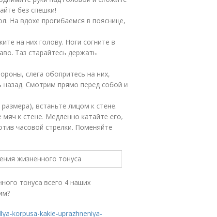
лайте без спешки!
ол. На вдохе прогибаемся в пояснице,
ите на них голову. Ноги согните в
аво. Таз старайтесь держать
ороны, слега обопритесь на них,
ь назад. Смотрим прямо перед собой и
размера), встаньте лицом к стене.
мяч к стене. Медленно катайте его,
отив часовой стрелки. Поменяйте
нного тонуса всего 4 наших
им?
lya-korpusa-kakie-uprazhneniya-