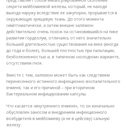
представляет собой инкапсулированное скопление
секрета мейбомиевой железы, который, не находя
выхода наружу вследствие ее закупорки, прорывается в
окружающую хрящевую ткань. До этого момента
симптоматически, а затем внешне халязион
действительно очень похож на остановившийся на пике
развития гордеолум, отличаясь от него значительно
большей длительностью существования на веке (иногда
до года и более), большей плотностью при пальпации,
безболезненностью и, в типичном «холодном» варианте,
отсутствием гноя.
Вместе с тем, халязион может быть как следствием
перенесенного истинного инфекционно-воспалительного
ячменя, так и его причиной – при вторичном
бактериальном инфицировании капсулы.
Что касается «внутреннего ячменя», то он изначально
обусловлен заносом и внедрением инфекционного
возбудителя в мейбомиеву (а не в цейсову) сальную
железу.