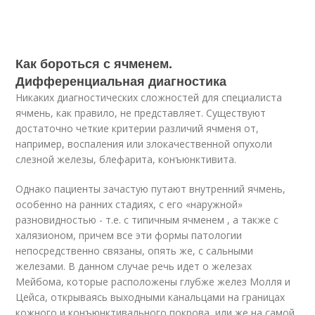
Как бороться с ячменем.
Дифференциальная диагностика
Никаких диагностических сложностей для специалиста
ячмень, как правило, не представляет. Существуют
достаточно четкие критерии различий ячменя от,
например, воспаления или злокачественной опухоли
слезной железы, блефарита, конъюнктивита.
Однако пациенты зачастую путают внутренний ячмень,
особенно на ранних стадиях, с его «наружной»
разновидностью - т.е. с типичным ячменем , а также с
халязионом, причем все эти формы патологии
непосредственно связаны, опять же, с сальными
железами. В данном случае речь идет о железах
Мейбома, которые расположены глубже желез Молля и
Цейса, открываясь выходными канальцами на границах
кожного и конъюнктивального покрова, или же на самой