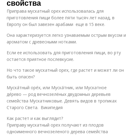
свойства
Приправа мускатный орех использовалась для
приготовления пищи более пяти тысяч лет назад, в
Европу он был завезен арабами еще в 15 веке.
Она характеризуется легко узнаваемым острым вкусом и
ароматом с древесными нотками.
Если ее использовать для приготовления пищи, во рту
остается приятное послевкусие.
Но что такое мускатный орех, где растет и может ли он
быть опасен?
Муска́тный оре́х, или Муска́тник, или Мускатное
де́рево — род вечнозелёных двудомных деревьев
семейства Мускатниковые. Девять видов в тропиках
Старого Света. Википедия
Как растет и как выглядит?
Приправу мускатный орех получают из плодов
одноименного вечнозеленого дерева семейства