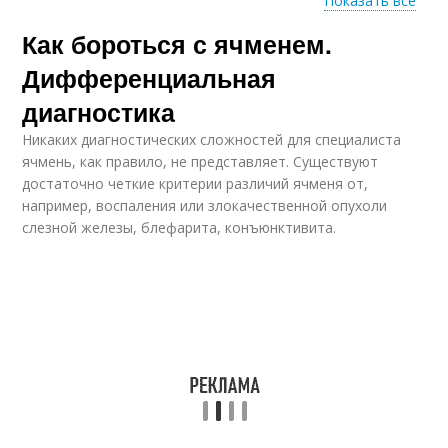
Показать все
Как бороться с ячменем.
Народное средство
Быстрое средство
Дифференциальная
диагностика
Никаких диагностических сложностей для специалиста
Отхаркивающие
Средства для
ячмень, как правило, не представляет. Существуют
средства
выведения
достаточно четкие критерии различий ячменя от,
например, воспаления или злокачественной опухоли
слезной железы, блефарита, конъюнктивита.
Наркотическое
Лекарственный
средство
препарат
Средства для
Средства для набора
увеличения