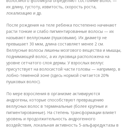
волосяного фолликула определяют состояние волос —
их длину, густоту, извитость, скорость роста,
локализацию и др.
После рождения на теле ребенка постепенно начинают
расти тонкие и слабо пигментированные волосы — их
называют веллусными (пушковыми). Их диаметр не
превышает 30 мкм, длина составляет менее 2 см.
Веллусные волосы лишены мозгового вещества и мышцы,
поднимающей волос, а их луковица расположена на
уровне сетчатого слоя дермы. У взрослых веллус
присутствует на волосистой части головы — например, в
лобно-теменной зоне (здесь нормой считается 20%
пушковых волос).
По мере взросления в организме активируются
андрогены, которые способствуют превращению
веллусных волос в терминальные (более крупные и
пигментированные). На степень трансформации влияет
уровень и продолжительность андрогенного
воздействия, локальная активность 5-альфаредуктазы в