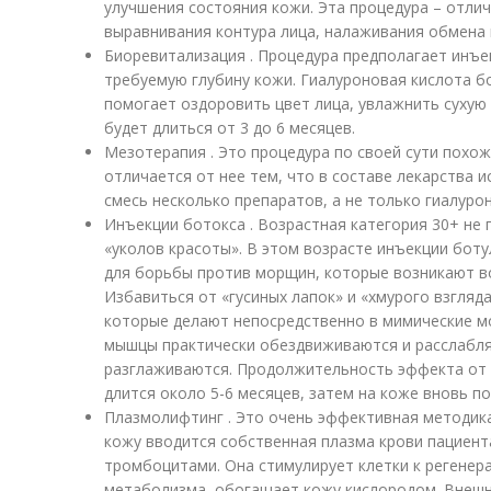
улучшения состояния кожи. Эта процедура – отли
выравнивания контура лица, налаживания обмена 
Биоревитализация . Процедура предполагает инъе
требуемую глубину кожи. Гиалуроновая кислота б
помогает оздоровить цвет лица, увлажнить сухую
будет длиться от 3 до 6 месяцев.
Мезотерапия . Это процедура по своей сути похо
отличается от нее тем, что в составе лекарства 
смесь несколько препаратов, а не только гиалуро
Инъекции ботокса . Возрастная категория 30+ не
«уколов красоты». В этом возрасте инъекции боту
для борьбы против морщин, которые возникают во
Избавиться от «гусиных лапок» и «хмурого взгляд
которые делают непосредственно в мимические м
мышцы практически обездвиживаются и расслабл
разглаживаются. Продолжительность эффекта от 
длится около 5-6 месяцев, затем на коже вновь 
Плазмолифтинг . Это очень эффективная методик
кожу вводится собственная плазма крови пациент
тромбоцитами. Она стимулирует клетки к регенер
метаболизма, обогащает кожу кислородом. Внешни