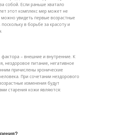
за собой. Если раньше хватало
 лет этот комплекс мер может не
а можно увидеть первые возрастные
 поскольку в борьбе за красоту и
.
а фактора – внешние и внутренние. К
я, нездоровое питание, негативное
енним причислены хронические
человека. При сочетании нездорового
возрастные изменения будут
ами старения кожи являются:
арения?