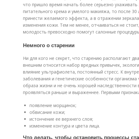
что пришло время начать более серьезно ухаживать 
питательного крема и умелого макияжа, то после 30
принести желаемого эффекта, а в отражении зеркал
изменения кожи. Тем не менее, отчаиваться не стоит,
молодость превосходно помогут салонные процедуры
Немного о старении
Ни для кого не секрет, что старению располагают дв
внешним относится набор вредных привычек, экологи
влияние ультрафиолета, постоянный стресс. К внутр
заболевания и генетические особенности организма 
образа жизни и не очень хорошей наследственности 
проявляться раньше и выраженнее. Первыми признак
появление морщинок;
обвисание кожи;
истончение ее верхнего слоя;
изменение контура и цвета лица.
Что делать, чтобы остановить процессы ст