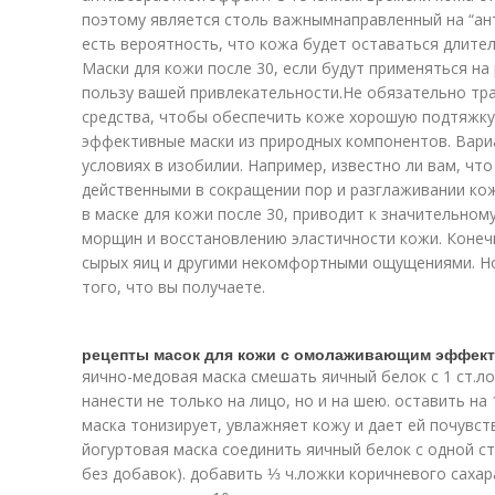
поэтому является столь важнымнаправленный на “ант
есть вероятность, что кожа будет оставаться длител
Маски для кожи после 30, если будут применяться на
пользу вашей привлекательности.Не обязательно тра
средства, чтобы обеспечить коже хорошую подтяжку
эффективные маски из природных компонентов. Вариа
условиях в изобилии. Например, известно ли вам, чт
действенными в сокращении пор и разглаживании ко
в маске для кожи после 30, приводит к значительно
морщин и восстановлению эластичности кожи. Конеч
сырых яиц и другими некомфортными ощущениями. Но
того, что вы получаете.
рецепты масок для кожи с омолаживающим эффек
яично-медовая маска смешать яичный белок с 1 ст.л
нанести не только на лицо, но и на шею. оставить на
маска тонизирует, увлажняет кожу и дает ей почувст
йогуртовая маска соединить яичный белок с одной с
без добавок). добавить ⅓ ч.ложки коричневого сахар