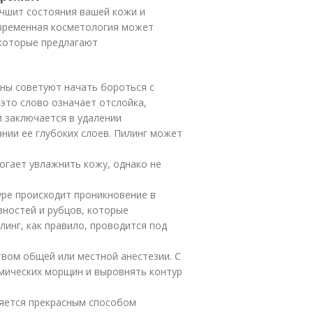
учшит состояния вашей кожи и
овременная косметология может
которые предлагают
ины советуют начать бороться с
это слово означает отслойка,
 заключается в удалении
нии ее глубоких слоев. Пилинг может
огает увлажнить кожу, однако не
уре происходит проникновение в
вностей и рубцов, которые
линг, как правило, проводится под
твом общей или местной анестезии. С
мических морщин и выровнять контур
яется прекрасным способом