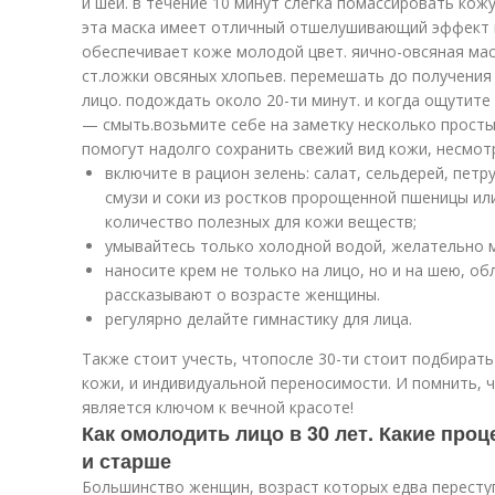
и шеи. в течение 10 минут слегка помассировать кожу
эта маска имеет отличный отшелушивающий эффект и
обеспечивает коже молодой цвет. яично-овсяная мас
ст.ложки овсяных хлопьев. перемешать до получения
лицо. подождать около 20-ти минут. и когда ощутит
— смыть.возьмите себе на заметку несколько просты
помогут надолго сохранить свежий вид кожи, несмотр
включите в рацион зелень: салат, сельдерей, петр
смузи и соки из ростков пророщенной пшеницы ил
количество полезных для кожи веществ;
умывайтесь только холодной водой, желательно 
наносите крем не только на лицо, но и на шею, об
рассказывают о возрасте женщины.
регулярно делайте гимнастику для лица.
Также стоит учесть, чтопосле 30-ти стоит подбирать
кожи, и индивидуальной переносимости. И помнить, 
является ключом к вечной красоте!
Как омолодить лицо в 30 лет. Какие проц
и старше
Большинство женщин, возраст которых едва пересту