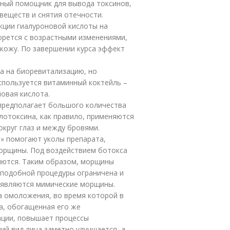
чный помощник для вывода токсинов,
веществ и снятия отечности.
кции гиалуроновой кислоты на
орется с возрастными изменениями,
 кожу. По завершении курса эффект
жа на биоревитализацию, но
используется витаминный коктейль –
новая кислота.
 предполагает большого количества
лотоксина, как правило, применяются
круг глаз и между бровями.
а» помогают уколы препарата,
орщины. Под воздействием ботокса
яются. Таким образом, морщины
подобной процедуры ограничена и
появляются мимические морщины.
а омоложения, во время которой в
а, обогащенная его же
ации, повышает процессы
й вид лица заметно улучшается, а