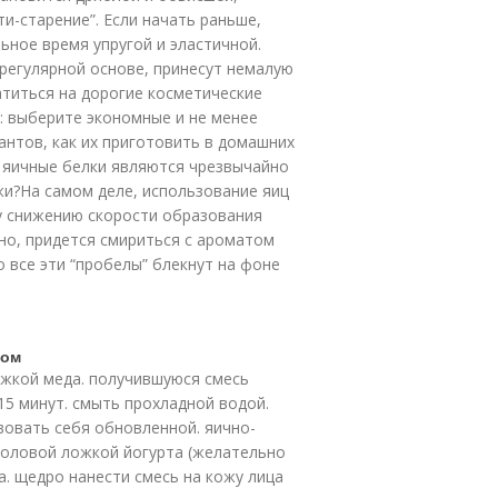
и-старение”. Если начать раньше,
ьное время упругой и эластичной.
 регулярной основе, принесут немалую
титься на дорогие косметические
: выберите экономные и не менее
нтов, как их приготовить в домашних
о яичные белки являются чрезвычайно
жи?На самом деле, использование яиц
му снижению скорости образования
но, придется смириться с ароматом
 все эти “пробелы” блекнут на фоне
том
ожкой меда. получившуюся смесь
 15 минут. смыть прохладной водой.
вовать себя обновленной. яично-
толовой ложкой йогурта (желательно
а. щедро нанести смесь на кожу лица