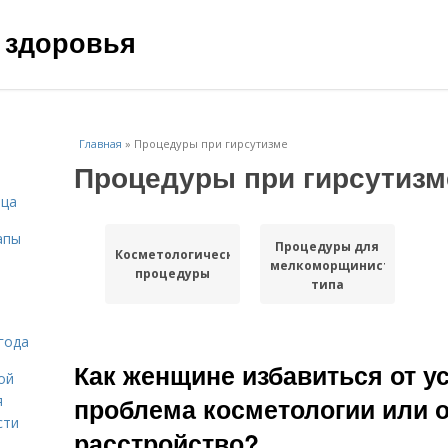
 здоровья
Главная
»
Процедуры при гирсутизме
Процедуры при гирсутизм
ица
апы
Процедуры для
Косметологические
мелкоморщинистого
процедуры
типа
года
Как женщине избавиться от ус
ой
я
проблема косметологии или 
сти
расстройство?