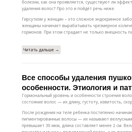
болезни, как она проявляется, существуют ли эффек
удаления волос? Про это и пойдёт речь ниже.
Гирсутизм у женщин – это сложное эндокринное забо
женщины начинает вырабатывать чрезмерное количе
гормонов. При этом страдает не только внешность па
Читать дальше →
Все способы удаления пушко
особенности. Этиология и пат
Гормональный уровень и особенности строения вол
состояние волос — их длину, густоту, извитость, ско
После рождения на теле ребенка постепенно начинаю
пигментированные волосы — их называют веллусными
превышает 30 мкм, длина составляет менее 2 см. Ве
вещества и мышцы, поднимающей волос, а их лукови