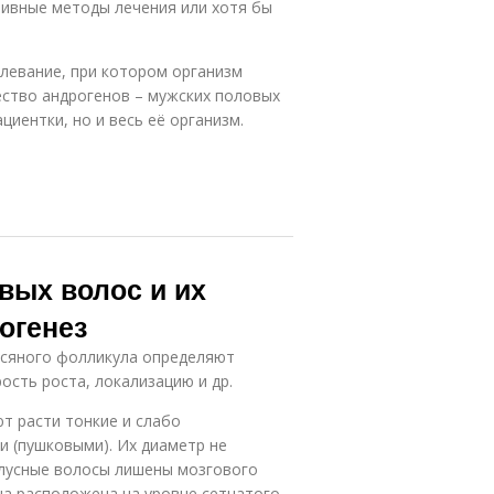
тивные методы лечения или хотя бы
левание, при котором организм
ство андрогенов – мужских половых
циентки, но и весь её организм.
вых волос и их
огенез
осяного фолликула определяют
рость роста, локализацию и др.
т расти тонкие и слабо
 (пушковыми). Их диаметр не
ллусные волосы лишены мозгового
ца расположена на уровне сетчатого