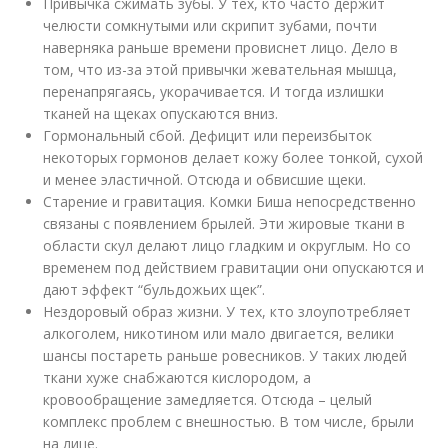
Привычка сжимать зубы. У тех, кто часто держит
челюсти сомкнутыми или скрипит зубами, почти
наверняка раньше времени провиснет лицо. Дело в
том, что из-за этой привычки жевательная мышца,
перенапрягаясь, укорачивается. И тогда излишки
тканей на щеках опускаются вниз.
Гормональный сбой. Дефицит или переизбыток
некоторых гормонов делает кожу более тонкой, сухой
и менее эластичной. Отсюда и обвисшие щеки.
Старение и гравитация. Комки Биша непосредственно
связаны с появлением брылей. Эти жировые ткани в
области скул делают лицо гладким и округлым. Но со
временем под действием гравитации они опускаются и
дают эффект “бульдожьих щек”.
Нездоровый образ жизни. У тех, кто злоупотребляет
алкоголем, никотином или мало двигается, велики
шансы постареть раньше ровесников. У таких людей
ткани хуже снабжаются кислородом, а
кровообращение замедляется. Отсюда – целый
комплекс проблем с внешностью. В том числе, брыли
на лице.