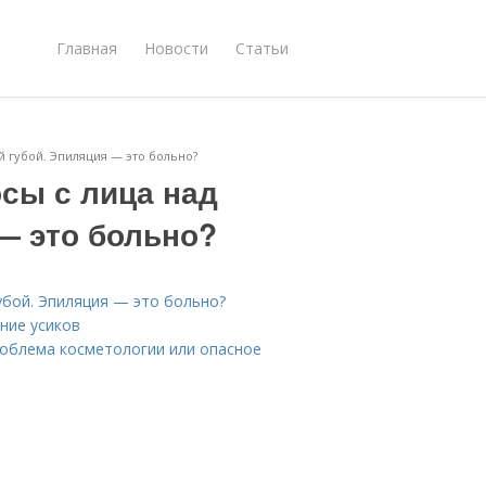
Главная
Новости
Статьи
й губой. Эпиляция — это больно?
осы с лица над
— это больно?
губой. Эпиляция — это больно?
ние усиков
проблема косметологии или опасное