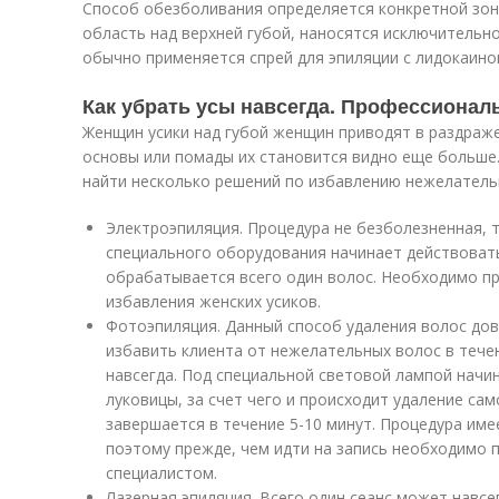
Способ обезболивания определяется конкретной зоной
область над верхней губой, наносятся исключительно
обычно применяется спрей для эпиляции с лидокаино
Как убрать усы навсегда. Профессионал
Женщин усики над губой женщин приводят в раздраже
основы или помады их становится видно еще больше.
найти несколько решений по избавлению нежелательн
Электроэпиляция. Процедура не безболезненная, т
специального оборудования начинает действовать
обрабатывается всего один волос. Необходимо пр
избавления женских усиков.
Фотоэпиляция. Данный способ удаления волос до
избавить клиента от нежелательных волос в тече
навсегда. Под специальной световой лампой начи
луковицы, за счет чего и происходит удаление са
завершается в течение 5-10 минут. Процедура им
поэтому прежде, чем идти на запись необходимо 
специалистом.
Лазерная эпиляция. Всего один сеанс может навсе