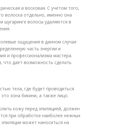
ическая и восковая. С учетом того,
го волоска отдельно, именно она
ри шугаринге волосы удаляются в
ения.
 Болевые ощущения в данном случае
ределенную часть энергии и
ния и профессионализма мастера.
, что дает возможность сделать
тью тела, где будет проводиться
это зона бикини, а также лицо.
болить кожу перед эпиляцией, должен
тся при обработке наиболее нежных
я эпиляции может наноситься на