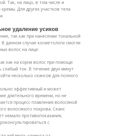
. Так, на лицо, в том числе и
 кремы. Для других участков тела
м.
ьное удаление усиков
ние, так как при нанесении тональной
 В данном случае косметологи смогли
ых волос на лице:
ак как на корни волос при помощи
 слабый ток. В течение двух минут
ойти несколько сеансов для полного
вольно эффективный и может
ние длительного времени, но не
нается процесс плавления волосяной
мого волосяного покрова. Сеанс
еет немало противопоказания,
проконсультироваться с
гда избавить клиента от