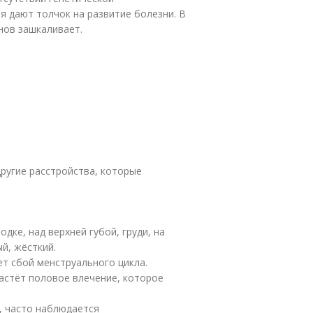
 дают толчок на развитие болезни. В
нов зашкаливает.
другие расстройства, которые
дке, над верхней губой, груди, на
й, жёсткий.
ет сбой менструального цикла.
растёт половое влечение, которое
, часто наблюдается