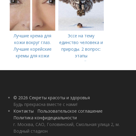
Лучшие крема для
Эссе на тему
кожи вокруг глаз.
единство человека и
Лучшие корейские
природы. 2 вопрос:
кремы для кожи
этапы
вокруг глаз в 2022
взаимодействия
году
природного и
социального бытия
человека.
© 2026 Секреты красоты и здоровья
Будь прекрасна вместе с нами!
Контакты
Пользовательское соглашение
Политика конфидециальности
г. Москва, САО, Головинский, Смольная улица 2, м.
Водный стадион