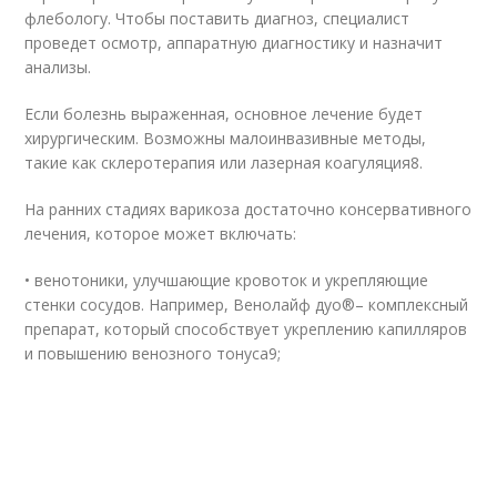
флебологу. Чтобы поставить диагноз, специалист
проведет осмотр, аппаратную диагностику и назначит
анализы.
Если болезнь выраженная, основное лечение будет
хирургическим. Возможны малоинвазивные методы,
такие как склеротерапия или лазерная коагуляция
8
.
На ранних стадиях варикоза достаточно консервативного
лечения, которое может включать:
• венотоники, улучшающие кровоток и укрепляющие
стенки сосудов. Например, Венолайф дуо
®
– комплексный
препарат, который способствует укреплению капилляров
и повышению венозного тонуса
9
;