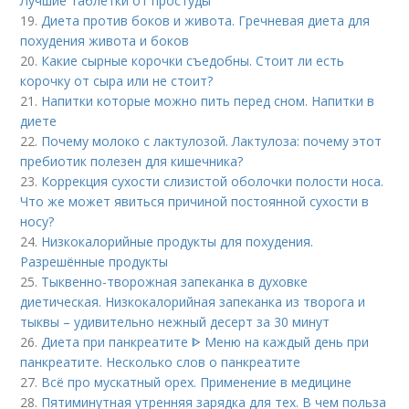
Лучшие таблетки от простуды
19.
Диета против боков и живота. Гречневая диета для
похудения живота и боков
20.
Какие сырные корочки съедобны. Стоит ли есть
корочку от сыра или не стоит?
21.
Напитки которые можно пить перед сном. Напитки в
диете
22.
Почему молоко с лактулозой. Лактулоза: почему этот
пребиотик полезен для кишечника?
23.
Коррекция сухости слизистой оболочки полости носа.
Что же может явиться причиной постоянной сухости в
носу?
24.
Низкокалорийные продукты для похудения.
Разрешённые продукты
25.
Тыквенно-творожная запеканка в духовке
диетическая. Низкокалорийная запеканка из творога и
тыквы – удивительно нежный десерт за 30 минут
26.
Диета при панкреатите ᐈ Меню на каждый день при
панкреатите. Несколько слов о панкреатите
27.
Всё про мускатный орех. Применение в медицине
28.
Пятиминутная утренняя зарядка для тех. В чем польза