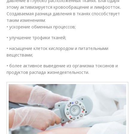
давление в глубоко расположенных тканях. Благодаря
Массаж для плоского
этому активизируется кровообращение и лимфоотток.
Вакуумная банка
живота
Создаваемая разница давления в тканях способствует
таким изменениям:
• ускорение обменных процессов;
• улучшение трофики тканей;
Массаж на женский
Массаж для живота
организм
• насыщение клеток кислородом и питательными
веществами;
• более активное выведение из организма токсинов и
продуктов распада жизнедеятельности.