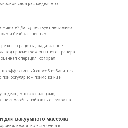
-жировой слой распределяется
а животе? Да, существует несколько
егким и безболезненным:
 прежнего рациона, радикальное
ки под присмотром опытного тренера.
ноценная операция, которая
, но эффективный способ избавиться
о при регулярном применении и
у неделю, массаж пальцами,
) не способны избавить от жира на
ки для вакуумного массажа
оровья, вероятно есть они и в