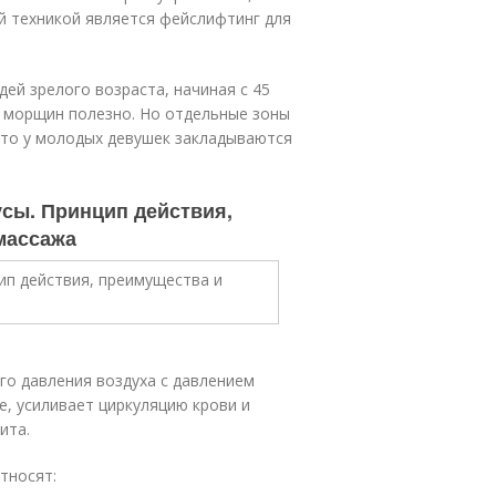
 техникой является фейслифтинг для
ей зрелого возраста, начиная с 45
от морщин полезно. Но отдельные зоны
сто у молодых девушек закладываются
сы. Принцип действия,
массажа
го давления воздуха с давлением
е, усиливает циркуляцию крови и
ита.
тносят: