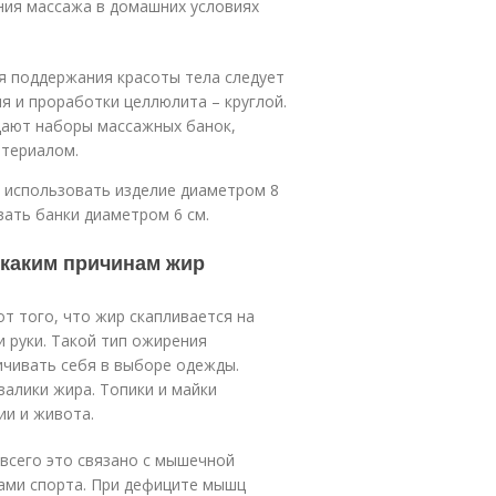
ения массажа в домашних условиях
я поддержания красоты тела следует
я и проработки целлюлита – круглой.
дают наборы массажных банок,
атериалом.
 использовать изделие диаметром 8
вать банки диаметром 6 см.
 каким причинам жир
т того, что жир скапливается на
и руки. Такой тип ожирения
ичивать себя в выборе одежды.
валики жира. Топики и майки
ии и живота.
всего это связано с мышечной
ами спорта. При дефиците мышц