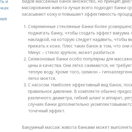
Видов массажных банок множество, но принцип дейст
ть и
массирования живота лучше всего подходят банки ср
чках
засасывают кожу и повышают эффективность процед
ния
Современные стеклянные банки более усовершенс
поджигать банку, чтобы создать эффект вакуума.
накладкой, на которую следует надавить, чтобы в
прижать к коже. Плюс таких банок в том, что они 
Минус – стекло хрупкое, может разбиться.
Силиконовые банки особо популярны для массажн
цены и качества. Они легко сжимаются, не требу
теплую воду. Кроме того, силикон – гипоаллерген
легко моется.
С насосом. Наиболее эффективный вид банок, пос
правильное давление. В комплекте обычно предос
различного диаметра, гибкий шланг и аппарат, ре
случаях банки дополнительно укомплектовываютс
точечный эффект.
Вакуумный массаж живота банками может выполнятьс