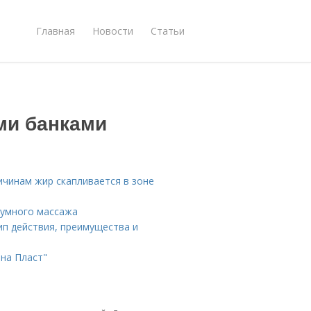
Главная
Новости
Статьи
ми банками
ичинам жир скапливается в зоне
уумного массажа
п действия, преимущества и
на Пласт"