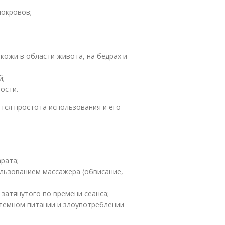
покровов;
;
кожи в области живота, на бедрах и
й;
ости.
ся простота использования и его
рата;
ользованием массажера (обвисание,
 затянутого по времени сеанса;
стемном питании и злоупотреблении