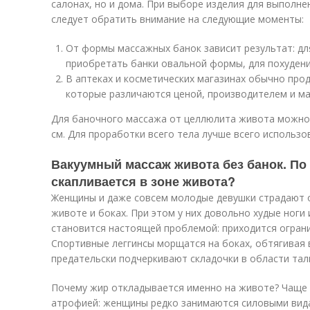
салонах, но и дома. При выборе изделия для выполн
следует обратить внимание на следующие моменты:
От формы массажных банок зависит результат: дл
приобретать банки овальной формы, для похудени
В аптеках и косметических магазинах обычно про
которые различаются ценой, производителем и м
Для баночного массажа от целлюлита живота можно
см. Для проработки всего тела лучше всего использо
Вакуумный массаж живота без банок. По
скапливается в зоне живота?
Женщины и даже совсем молодые девушки страдают о
животе и боках. При этом у них довольно худые ноги 
становится настоящей проблемой: приходится огран
Спортивные леггинсы морщатся на боках, обтягивая 
предательски подчеркивают складочки в области тал
Почему жир откладывается именно на животе? Чаще 
атрофией: женщины редко занимаются силовыми вид