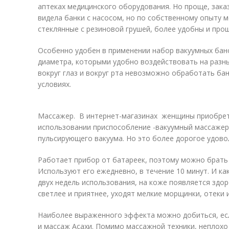
аптеках медицинского оборудования. Но проще, зака
видела банки с насосом, но по собственному опыту м
стеклянные с резиновой грушей, более удобны и про
Особенно удобен в применении набор вакуумных бано
диаметра, которыми удобно воздействовать на разны
вокруг глаз и вокруг рта невозможно обработать б
условиях.
Массажер. В интернет-магазинах женщины приобрет
использовании приспособление -вакуумный массажер
пульсирующего вакуума. Но это более дорогое удовол
Работает прибор от батареек, поэтому можно брать 
Используют его ежедневно, в течение 10 минут. И как
двух недель использования, на коже появляется здо
светлее и приятнее, уходят мелкие морщинки, отеки 
Наиболее выраженного эффекта можно добиться, ес
и массаж Асахи. Помимо массажной техники, неплохо