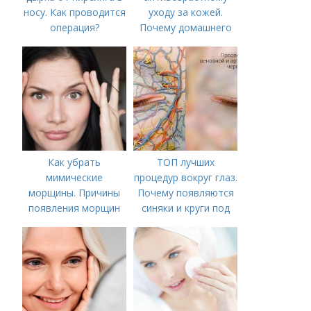
носу. Как проводится
уходу за кожей.
операция?
Почему домашнего
ухода недостаточно
Как убрать
ТОП лучших
мимические
процедур вокруг глаз.
морщины. Причины
Почему появляются
появления морщин
синяки и круги под
вокруг рта
глазами?