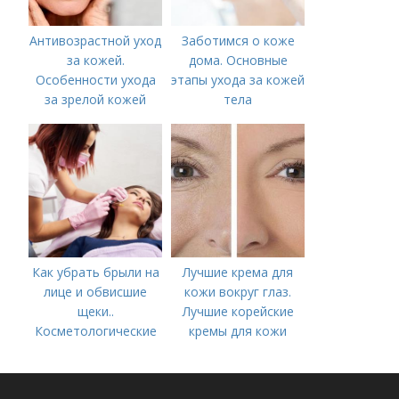
Антивозрастной уход
Заботимся о коже
за кожей.
дома. Основные
Особенности ухода
этапы ухода за кожей
за зрелой кожей
тела
Как убрать брыли на
Лучшие крема для
лице и обвисшие
кожи вокруг глаз.
щеки..
Лучшие корейские
Косметологические
кремы для кожи
процедуры
вокруг глаз в 2022
году