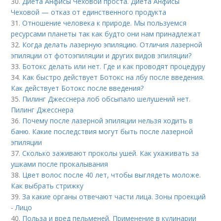
30.
Диета Анфисы Чеховой проста. Диета Анфисы
Чеховой — отказ от единственного продукта
31.
Отношение человека к природе. Мы пользуемся
ресурсами планеты так как будто они нам принадлежат
32.
Когда делать лазерную эпиляцию. Отличия лазерной
эпиляции от фотоэпиляции и других видов эпиляции?
33.
Ботокс делать или нет. Где и как проводят процедуру
34.
Как быстро действует Ботокс на лбу после введения.
Как действует Ботокс после введения?
35.
Пилинг Джесснера лоб обсыпало шелушений нет.
Пилинг Джесснера
36.
Почему после лазерной эпиляции нельзя ходить в
баню. Какие последствия могут быть после лазерной
эпиляции
37.
Сколько заживают проколы ушей. Как ухаживать за
ушками после прокалывания
38.
Цвет волос после 40 лет, чтобы выглядеть моложе.
Как выбрать стрижку
39.
За какие органы отвечают части лица. Зоны проекций
- Лицо
40.
Польза и вред пельменей. Применение в кулинарии