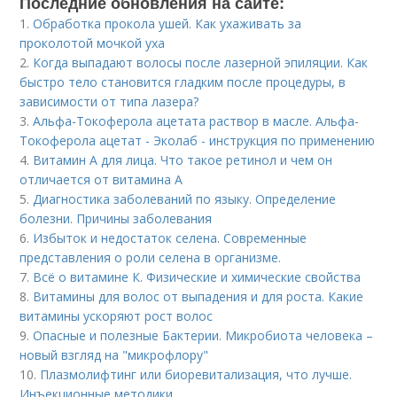
Последние обновления на сайте:
1.
Обработка прокола ушей. Как ухаживать за
проколотой мочкой уха
2.
Когда выпадают волосы после лазерной эпиляции. Как
быстро тело становится гладким после процедуры, в
зависимости от типа лазера?
3.
Альфа-Токоферола ацетата раствор в масле. Альфа-
Токоферола ацетат - Эколаб - инструкция по применению
4.
Витамин A для лица. Что такое ретинол и чем он
отличается от витамина А
5.
Диагностика заболеваний по языку. Определение
болезни. Причины заболевания
6.
Избыток и недостаток селена. Современные
представления о роли селена в организме.
7.
Всё о витамине К. Физические и химические свойства
8.
Витамины для волос от выпадения и для роста. Какие
витамины ускоряют рост волос
9.
Опасные и полезные Бактерии. Микробиота человека –
новый взгляд на "микрофлору"
10.
Плазмолифтинг или биоревитализация, что лучше.
Инъекционные методики