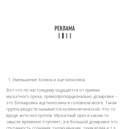
Уменьшение Холина и Ацетилхолина
Вот что по настоящему ощущается от приема
мускатного ореха, прямопропорционально дозировке –
это блокировка ацетилхолина в головном мозге. Такая
группа веществ называется холинолитической. Что-то
вроде анти-ноотропов. Мускатный орех в каком-то
смысле временно отупляет, а в большой дозировке это
спутанность сознания, галлюцинации, тахикардия и т.д.