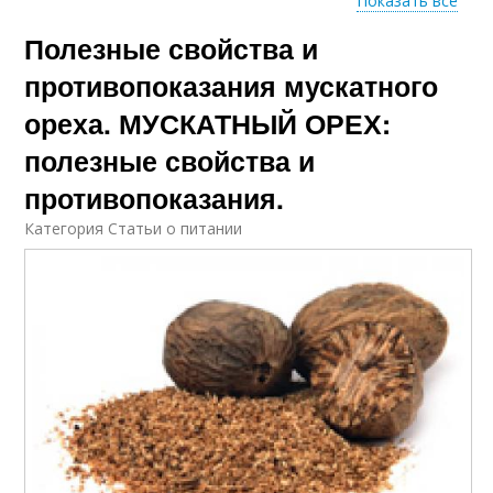
Показать все
Полезные свойства и
мускатный орех
Орех для организма
противопоказания мускатного
ореха. МУСКАТНЫЙ ОРЕХ:
полезные свойства и
Орех для мужчин
Вред для здоровья
противопоказания.
Категория Статьи о питании
Орех на либидо
Орех для повышения
Орех для сосудов