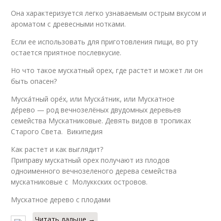
Она характеризуется легко узнаваемым острым вкусом и
ароматом с древесными нотками.
Если ее использовать для приготовления пищи, во рту
остается приятное послевкусие.
Но что такое мускатный орех, где растет и может ли он
быть опасен?
Муска́тный оре́х, или Муска́тник, или Мускатное
де́рево — род вечнозелёных двудомных деревьев
семейства Мускатниковые. Девять видов в тропиках
Старого Света. Википедия
Как растет и как выглядит?
Приправу мускатный орех получают из плодов
одноименного вечнозеленого дерева семейства
мускатниковые с Молуккских островов.
Мускатное дерево с плодами
Читать дальше →