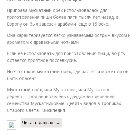
Приправа мускатный орех использовалась для
приготовления пищи более пяти тысяч лет назад, в
Европу он был завезен арабами еще в 15 веке.
Она характеризуется легко узнаваемым острым вкусом и
ароматом с древесными нотками.
Если ее использовать для приготовления пищи, во рту
остается приятное послевкусие.
Но что такое мускатный орех, где растет и может ли он
быть опасен?
Муска́тный оре́х, или Муска́тник, или Мускатное
де́рево — род вечнозелёных двудомных деревьев
семейства Мускатниковые. Девять видов в тропиках
Старого Света. Википедия
Читать дальше →