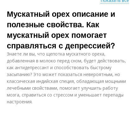
Показать все
Мускатный орех описание и
Продукты для
Орех для здоровья
повышения
полезные свойства. Как
мускатный орех помогает
справляться с депрессией?
Орех с кефиром
Знаете ли вы, что щепотка мускатного ореха,
добавленная в молоко перед сном, будет действовать,
как антидепрессант и способствовать быстрому
засыпанию? Это может показаться невероятным, но
классическая индийская специя, обладающая мощными
лечебными свойствами, помогает улучшить работу
мозга, справиться со стрессом и уменьшает перепады
настроения.