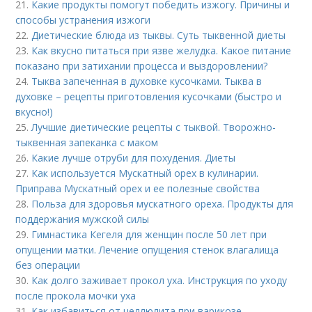
21.
Какие продукты помогут победить изжогу. Причины и
способы устранения изжоги
22.
Диетические блюда из тыквы. Суть тыквенной диеты
23.
Как вкусно питаться при язве желудка. Какое питание
показано при затихании процесса и выздоровлении?
24.
Тыква запеченная в духовке кусочками. Тыква в
духовке – рецепты приготовления кусочками (быстро и
вкусно!)
25.
Лучшие диетические рецепты с тыквой. Творожно-
тыквенная запеканка с маком
26.
Какие лучше отруби для похудения. Диеты
27.
Как используется Мускатный орех в кулинарии.
Приправа Мускатный орех и ее полезные свойства
28.
Польза для здоровья мускатного ореха. Продукты для
поддержания мужской силы
29.
Гимнастика Кегеля для женщин после 50 лет при
опущении матки. Лечение опущения стенок влагалища
без операции
30.
Как долго заживает прокол уха. Инструкция по уходу
после прокола мочки уха
31.
Как избавиться от целлюлита при варикозе.