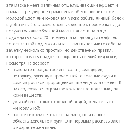
эта маска имеет отличный отшелушивающий эффект и
снимает. регулярное применение обеспечивает коже
молодой цвет. яично-овсяная маска взбить яичный белок
и добавить 2 ст.ложки овсяных хлопьев. перемешать до
получения кашеобразной массы. нанести на лицо.
подождать около 20-ти минут. и когда ощутите эффект
естественной подтяжки лица — смыть.возьмите себе на
заметку несколько простых, но действенных правил,
которые помогут надолго сохранить свежий вид кожи,
несмотря на возраст:
включите в рацион зелень: салат, сельдерей,
петрушку, рукколу и прочее. Пейте зеленые смузи и
соки из ростков пророщенной пшеницы или ячменя. В
них содержится огромное количество полезных для
кожи веществ;
умывайтесь только холодной водой, желательно
минеральной;
наносите крем не только на лицо, но и на шею,
область декольте и руки. Они первыми рассказывают
о возрасте женщины.