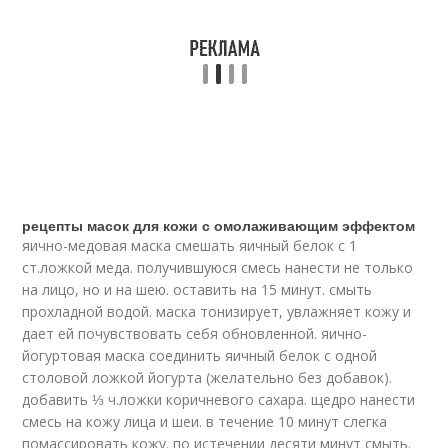
рецепты масок для кожи с омолаживающим эффектом
яично-медовая маска смешать яичный белок с 1
ст.ложкой меда. получившуюся смесь нанести не только
на лицо, но и на шею. оставить на 15 минут. смыть
прохладной водой. маска тонизирует, увлажняет кожу и
дает ей почувствовать себя обновленной. яично-
йогуртовая маска соединить яичный белок с одной
столовой ложкой йогурта (желательно без добавок).
добавить ⅓ ч.ложки коричневого сахара. щедро нанести
смесь на кожу лица и шеи. в течение 10 минут слегка
помассировать кожу. по истечении десяти минут смыть.