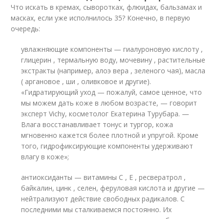
Что искать в кремах, сыворотках, флюидах, бальзамах и
масках, если уже исполнилось 35? Конечно, в первую
очередь:
увлажняющие компоненты — гиалуроновую кислоту ,
глицерин , термальную воду, мочевину , растительные
экстракты (например, алоэ вера , зеленого чая), масла
( аргановое , ши , оливковое и другие).
«Гидратирующий уход — пожалуй, самое ценное, что
мы можем дать коже в любом возрасте, — говорит
эксперт Vichy, косметолог Екатерина Турубара. —
Влага восстанавливает тонус и тургор, кожа
мгновенно кажется более плотной и упругой. Кроме
того, гидрофиксирующие компоненты удерживают
влагу в коже»;
антиоксиданты — витамины С , Е , ресвератрол ,
байкалин, цинк , селен, феруловая кислота и другие —
нейтрализуют действие свободных радикалов. С
последними мы сталкиваемся постоянно. Их