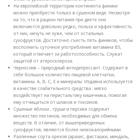
На европейской территории континента финики
можно приобрести только в сушеном виде. Несмотря
на то, что в рацион питания при диете они
включаются довольно редко, польза и эффективность
от них, ничуть не хуже, чем от остальных
сухофруктов. Достаточно съесть пять фиников, чтобы
восполнить суточное употребление витамина В5,
который отвечает за работоспособность. Служат
защитой от атеросклероза.
Чернослив – природный антидепрессант. Содержит в
себе большое количество пищевой клетчатки,
витамины. А, В, С, Е и минералы. Издавна используется
в качестве слабительного средства : мягко
воздействует на перистальтику кишечника, помогая
ему отчищаться от шлаков и токсинов.
Сушеные яблоки , груши и персики содержат
множество пектинов, необходимых для обмена
веществ. В отличие, от вышеприведенных
сухофруктов, являются более низкокалорийными.
Различные сорта орехов (арахис, фисташки, миндаль,