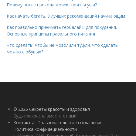
Почему после прокола мочек гноятся уши?
Как начать бегать. 8 лучших рекомендаций начинающим
Как правильно принимать гербалайф для похудения.
Основные принципы правильного питания
Что сделать, чтобы не мозолили туфли. Что сделать
можно с обувью?
© 2026 Секреты красоты и здоровья
Будь прекрасна вместе с нами!
Контакты
Пользовательское соглашение
Политика конфидециальности
г. Москва, САО, Головинский, Смольная улица 2, м.