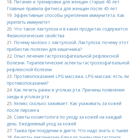
18.
Питание и тренировки для женщин старше 40 лет.
Главные правила фитнеса для женщин после 45 лет
19.
Эффективные способы укрепления иммунитета. Как
укрепить иммунитет
20.
Что такое лактулоза и в каких продуктах содержится.
Физиологические свойства
21.
Почему молоко с лактулозой. Лактулоза: почему этот
пребиотик полезен для кишечника?
22.
Опыт лечения гастроэзофагеальной рефлюксной
болезни. Терапевтические аспекты гастроэзофагеальной
рефлюксной болезни
23.
Противопоказания LPG массажа. LPG-массаж: есть ли
противопоказания?
24.
Как лечить ранки в уголках рта. Причины появления
заеды в уголках рта
25.
Хеликс сколько заживает. Как ухаживать за кожей
после пирсинга
26.
Советы косметолога по уходу за кожей на каждый
день. Ежедневный уход за кожей
27.
Тыква при похудении и диете. Что надо знать о тыкве
28.
Рецепты диетических блюд из тыквы при гастрите.