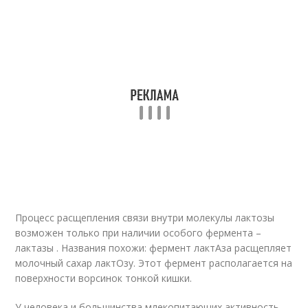
Процесс расщепления связи внутри молекулы лактозы
возможен только при наличии особого фермента –
лактазы . Названия похожи: фермент лактАза расщепляет
молочный сахар лактОзу. Этот фермент располагается на
поверхности ворсинок тонкой кишки.
У человека и большинства млекопитающих активность