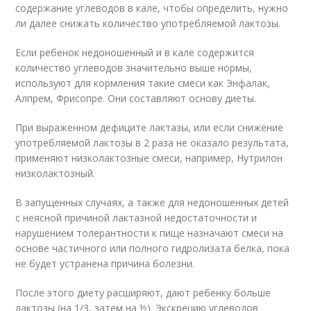
содержание углеводов в кале, чтобы определить, нужно
ли далее снижать количество употребляемой лактозы.
Если ребенок недоношенный и в кале содержится
количество углеводов значительно выше нормы,
используют для кормления такие смеси как Энфалак,
Алпрем, Фрисопре. Они составляют основу диеты.
При выраженном дефиците лактазы, или если снижение
употребляемой лактозы в 2 раза не оказало результата,
применяют низколактозные смеси, например, Нутрилон
низко­лактозный.
В запущенных случаях, а также для недоношенных детей
с неясной причиной лактазной недостаточности и
нарушением толерантности к пище назначают смеси на
основе частичного или полного гидролизата белка, пока
не будет устранена причина болезни.
После этого диету расширяют, дают ребенку больше
лактозы (на 1/3, затем на ½). Экскрецию углеводов