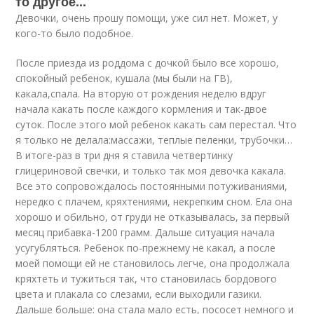
то другое...
Девочки, очень прошу помощи, уже сил нет. Может, у
кого-то было подобное.
После приезда из роддома с дочкой было все хорошо,
спокойный ребенок, кушала (мы были на ГВ),
какала,спала. На вторую от рождения неделю вдруг
начала какать после каждого кормления и так-двое
суток. После этого мой ребенок какать сам перестал. Что
я только не делала:массажи, теплые пеленки, трубочки…
В итоге-раз в три дня я ставила четвертинку
глицериновой свечки, и только так моя девочка какала.
Все это сопровождалось постоянными потуживаниями,
нередко с плачем, кряхтениями, некрепким сном. Ела она
хорошо и обильно, от груди не отказывалась, за первый
месяц прибавка-1200 грамм. Дальше ситуация начала
усугубляться. Ребенок по-прежнему не какал, а после
моей помощи ей не становилось легче, она продолжала
кряхтеть и тужиться так, что становилась бордового
цвета и плакала со слезами, если выходили газики.
Дальше больше: она стала мало есть, пососет немного и