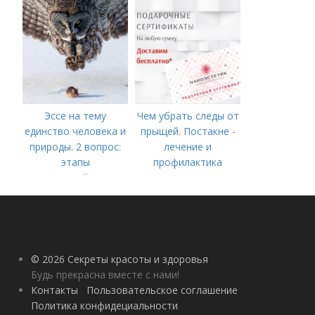
Эссе на тему
Чем убрать следы от
единство человека и
прыщей. Постакне -
природы. 2 вопрос:
лечение и
этапы
профилактика
взаимодействия
природного и
социального бытия
человека.
© 2026 Секреты красоты и здоровья
Будь прекрасна вместе с нами!
Контакты
Пользовательское соглашение
Политика конфидециальности