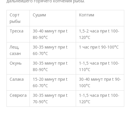
дальнейшего горячего копчения рыбы.
Сорт
Сушим
Коптим
рыбы
Треска
30-40 минут при t
1,5-2 часа при t 100-
80-90°С
120°С
Лещ,
30-35 минут при t
1 час при t 90-100°С
сазан
60-70°С
Окунь
30-35 минут при t
1-1,5 часа при t 100-
80-90°С
110°С
Салака
15-20 минут при t
30-40 минут при t 90-
60-70°С
100°С
Севрюга
30-35 минут при t
1-1,5 часа при t 100-
70-90°С
120°С