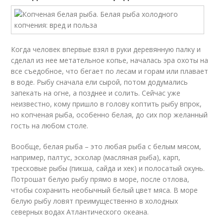
Когда человек впервые взял в руки деревянную палку и
сделал из нее метательное копье, началась эра охоты на
все съедобное, что бегает по лесам и горам или плавает
в воде. Рыбу сначала ели сырой, потом додумались
запекать на огне, а позднее и солить. Сейчас уже
неизвестно, кому пришло в голову коптить рыбу впрок,
но копченая рыба, особенно белая, до сих пор желанный
гость на любом столе.
Вообще, белая рыба – это любая рыба с белым мясом,
например, палтус, эсколар (масляная рыба), карп,
тресковые рыбы (пикша, сайда и хек) и полосатый окунь.
Потрошат белую рыбу прямо в море, после отлова,
чтобы сохранить необычный белый цвет мяса. В море
белую рыбу ловят преимущественно в холодных
северных водах Атлантического океана.