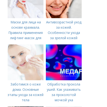
Маски для лица на
Антивозрастной уход
основе крахмала.
за кожей.
Правила применения
Особенности ухода
лифтинг-масок для
за зрелой кожей
лица из крахмала
Заботимся о коже
Обработка прокола
дома. Основные
ушей. Как ухаживать
этапы ухода за кожей
за проколотой
тела
мочкой уха