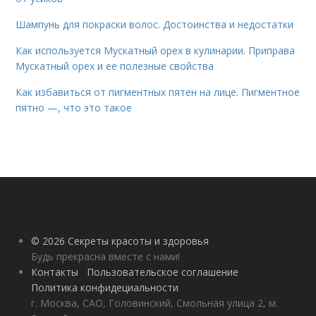
Шампунь для покраски волос. Достоинства и недостатки
Как используется Мускатный орех в кулинарии. Приправа
Мускатный орех и ее полезные свойства
Как избавиться от пигментных пятен на лице. Пигментное
пятно —, что это такое
© 2026 Секреты красоты и здоровья
Будь прекрасна вместе с нами!
Контакты
Пользовательское соглашение
Политика конфидециальности
г. Москва, САО, Головинский, Смольная улица 2, м.