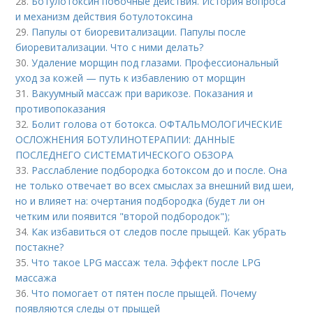
28.
Ботулотоксин побочные действия. История вопроса
и механизм действия ботулотоксина
29.
Папулы от биоревитализации. Папулы после
биоревитализации. Что с ними делать?
30.
Удаление морщин под глазами. Профессиональный
уход за кожей — путь к избавлению от морщин
31.
Вакуумный массаж при варикозе. Показания и
противопоказания
32.
Болит голова от ботокса. ОФТАЛЬМОЛОГИЧЕСКИЕ
ОСЛОЖНЕНИЯ БОТУЛИНОТЕРАПИИ: ДАННЫЕ
ПОСЛЕДНЕГО СИСТЕМАТИЧЕСКОГО ОБЗОРА
33.
Расслабление подбородка ботоксом до и после. Она
не только отвечает во всех смыслах за внешний вид шеи,
но и влияет на: очертания подбородка (будет ли он
четким или появится "второй подбородок");
34.
Как избавиться от следов после прыщей. Как убрать
постакне?
35.
Что такое LPG массаж тела. Эффект после LPG
массажа
36.
Что помогает от пятен после прыщей. Почему
появляются следы от прыщей