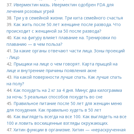
37.
Ивермектин мазь. Ивермектин одобрен FDA для
лечения розовых угрей
38.
Три у в семейной жизни. Три кита семейного счастья
39.
Как жить после 50 лет женщине после развода. Что
происходит с женщиной за 50 после развода?
40.
Как на фигуру влияет плавание на. Тренировки по
плаванию — в чем польза?
41.
За какие органы отвечают части лица. Зоны проекций
- Лицо
42.
Прыщики на лице о чем говорят. Карта прыщей на
лице и внутренние причины появления акне
43.
На какой поверхности лучше спать. Как лучше спать
на полу?
44.
Как похудеть на 2 кг за 4 дня. Минус два килограмма
за ночь: 5 реальных способов похудеть во сне
45.
Правильное питание после 50 лет для женщин меню
для похудения. Как правильно худеть в 50 лет
46.
Как выглядеть всегда на все 100. Как выглядеть на все
100 и ловить восхищенные взгляды окружающих.
47.
Хитин функции в организме. Хитин — «нераскрученная