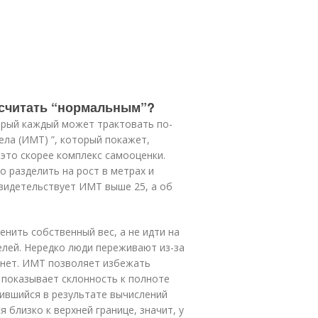
с считать “нормальным”?
орый каждый может трактовать по-
ела (ИМТ) ”, который покажет,
 это скорее комплекс самооценки.
о разделить на рост в метрах и
свидетельствует ИМТ выше 25, а об
нить собственный вес, а не идти на
елей. Нередко люди переживают из-за
 нет. ИМТ позволяет избежать
 показывает склонность к полноте
чившийся в результате вычислений
я близко к верхней границе, значит, у