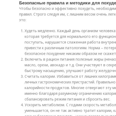
Безопасные правила и методики для похуд
Чтобы безопасно и эффективно похудеть, необходи
правил. Строго следуя им, с лишним весом очень легк
это:
Худеть медленно. Каждый день организм человека
которая требуется для нормального его функцион
поступать, нарушается слаженная работа внутрен
привести к различным патологиям. Норма – потеря 
безопасное похудение никаким образом не скажет
Включить в рацион питания полезные жиры (ненас
масло, орехи, авокадо и т.д. Они участвуют в сек
быстрому насыщению, улучшают работу желудочно
Считать калории. Избавиться от лишних килогра
личных гастрономических пристрастий. Правильн
калорийности продуктов. Многие отвергают эту м
именно благодаря разумному ограничению калор
сбалансировать режим питания и сбросить вес.
Ускорить метаболизм. С годами скорость метабол
уменьшается, он не так активно тратит калории, к