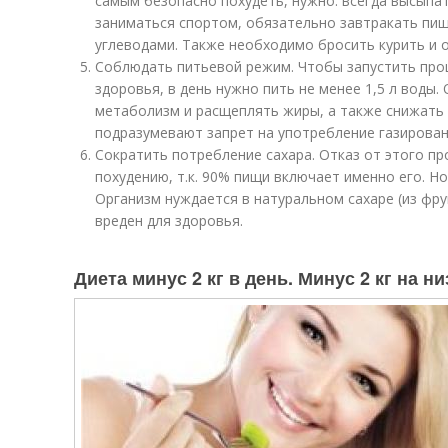
самым безопасно похудеть, нужно: всегда высыпат
заниматься спортом, обязательно завтракать пи
углеводами. Также необходимо бросить курить и о
Соблюдать питьевой режим. Чтобы запустить проц
здоровья, в день нужно пить не менее 1,5 л воды.
метаболизм и расщеплять жиры, а также снижать
подразумевают запрет на употребление газирован
Сократить потребление сахара. Отказ от этого п
похудению, т.к. 90% пищи включает именно его. Н
Организм нуждается в натуральном сахаре (из фру
вреден для здоровья.
Диета минус 2 кг в день. Минус 2 кг на 