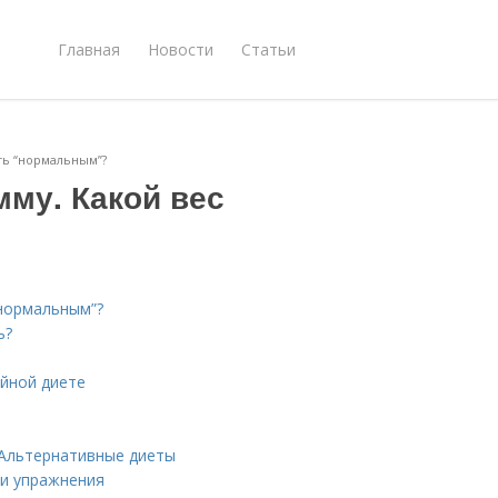
Главная
Новости
Статьи
ть “нормальным”?
мму. Какой вес
“нормальным”?
ь?
ийной диете
. Альтернативные диеты
 и упражнения