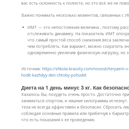
вас есть склонность к полноте, но это всё же не пов
Важно понимать несколько моментов, связанных с И
ИМТ — это непостоянная величина , поэтому расс
отслеживать динамику. На показатель ИМТ опоср
что самый простой способ снижения веса заключа
чем потреблять. Как вариант, можно сократить эн
одновременно увеличив физическую нагрузку, но э
Источник:
https://shkola-krasoty.com/novosti/teryaem-
hodit-kazhdyy-den-chtoby-pohudet
Диета на 1 день минус 3 кг. Как безопас
Казалось бы, похудеть очень просто. Достаточно пр
заниматься спортом, и лишние килограммы исчезнут.
тела не всегда эффективен и безопасен. Сбросить л
соблюдая основные правила или прибегнув к бариатри
что есть показания к ее проведению.