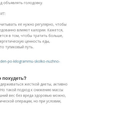
од объявлять голодовку.
МТ:
читывать её нужно регулярно, чтобы
едованно влияют калории. Кажется,
ется в том, чтобы тратить больше,
ергетическую ценность еды,
то тупиковый путь.
v-den-po-kilogrammu-skolko-nuzhno-
но похудеть?
идерживаться жесткой диеты, активно
 Но такой подход к снижению массы
ишний вес без вреда здоровью можно,
ческой операции, но при условии,