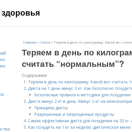
 здоровья
Главная
»
Статьи
»
Теряем в день по килограмму. Какой вес счита
Теряем в день по килогра
вый
ьно
считать “нормальным”?
пно
Содержание
Теряем в день по килограмму. Какой вес считать 
Диета на 1 день минус 3 кг. Как безопасно похудет
а.
Безопасные правила и методики для похудения
Диета минус 2 кг в день. Минус 2 кг на низкокалор
Принципы диеты
Разрешенные и запрещенные продукты
Самая эффективная диета для похудения на 20 кг
Как похудеть на 1 кг за неделю: диетическое меню
нства