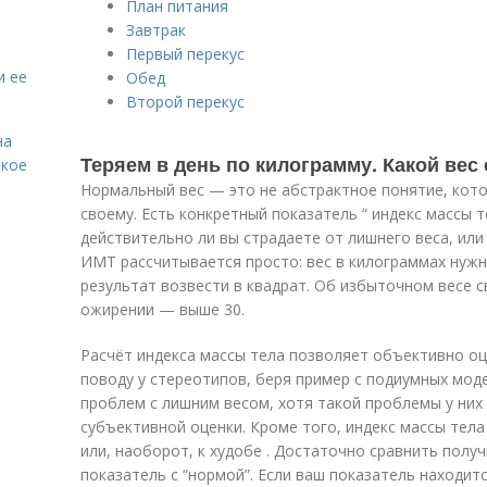
План питания
Завтрак
Первый перекус
и ее
Обед
Второй перекус
на
Теряем в день по килограмму. Какой ве
акое
Нормальный вес — это не абстрактное понятие, кот
своему. Есть конкретный показатель “ индекс массы т
действительно ли вы страдаете от лишнего веса, или
ИМТ рассчитывается просто: вес в килограммах нужн
результат возвести в квадрат. Об избыточном весе 
ожирении — выше 30.
Расчёт индекса массы тела позволяет объективно оце
поводу у стереотипов, беря пример с подиумных мод
проблем с лишним весом, хотя такой проблемы у них
субъективной оценки. Кроме того, индекс массы тела
или, наоборот, к худобе . Достаточно сравнить полу
показатель с “нормой”. Если ваш показатель находитс