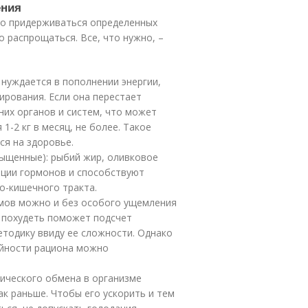
ения
мо придерживаться определенных
о распрощаться. Все, что нужно, –
 нуждается в пополнении энергии,
ирования. Если она перестает
них органов и систем, что может
1-2 кг в месяц, не более. Такое
ся на здоровье.
ыщенные): рыбий жир, оливковое
реции гормонов и способствуют
-кишечного тракта.
ммов можно и без особого ущемления
о похудеть поможет подсчет
етодику ввиду ее сложности. Однако
ийности рациона можно
ического обмена в организме
ак раньше. Чтобы его ускорить и тем