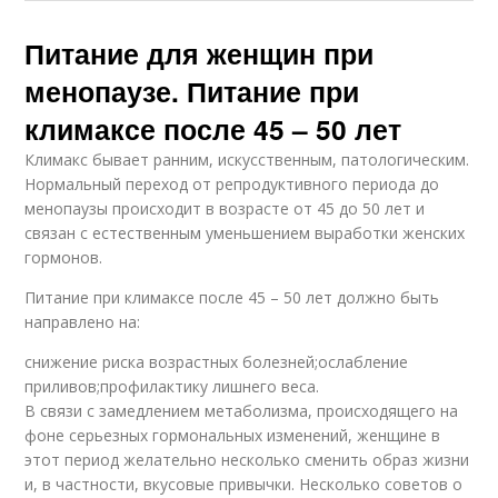
диета
Питание для женщин при
менопаузе. Питание при
климаксе после 45 – 50 лет
Диеты на кашах
Диета на месяц
Климакс бывает ранним, искусственным, патологическим.
Нормальный переход от репродуктивного периода до
менопаузы происходит в возрасте от 45 до 50 лет и
связан с естественным уменьшением выработки женских
Немецкая диета
Диеты для похудения
гормонов.
Питание при климаксе после 45 – 50 лет должно быть
направлено на:
Диета для
Низовая диета
снижение риска возрастных болезней;ослабление
уменьшения
приливов;профилактику лишнего веса.
В связи с замедлением метаболизма, происходящего на
фоне серьезных гормональных изменений, женщине в
этот период желательно несколько сменить образ жизни
Диета для убирания
Диета на похудение
и, в частности, вкусовые привычки. Несколько советов о