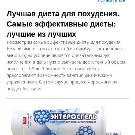
Показать все
Лучшая диета для похудения.
Диета для мужчины
Диета для сжигания
Самые эффективные диеты:
лучшие из лучших
Кг на
Рассмотрим самые эффективные диеты для похудения.
Диета при климаксе
низкокалорийной
Независимо от того, на какой из них будет остановлен
диете
выбор, одно условие является обязательным для
исполнения: в день нужно выпивать достаточный объем
воды – от 1,5 до 3 литров. Некоторые диеты
предполагают возможность занятия физическими
Альтернативные
Диета без молочных
упражнениями. В этом случае процесс жиросжигания
диеты
продуктов
пойдет быстрее.
Безмолочная диета
Диета для взрослого