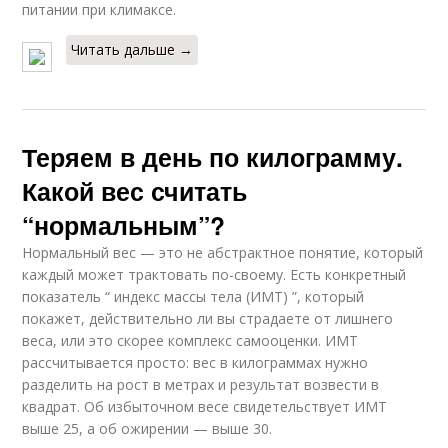
питании при климаксе.
Читать дальше →
Диета для быстрого
Жёсткая диета
похудения
Теряем в день по килограмму.
Какой вес считать
Диеты для быстрого
Питьевая диета
похудения
“нормальным”?
Нормальный вес — это не абстрактное понятие, который
каждый может трактовать по-своему. Есть конкретный
показатель “ индекс массы тела (ИМТ) ”, который
покажет, действительно ли вы страдаете от лишнего
веса, или это скорее комплекс самооценки. ИМТ
рассчитывается просто: вес в килограммах нужно
разделить на рост в метрах и результат возвести в
квадрат. Об избыточном весе свидетельствует ИМТ
выше 25, а об ожирении — выше 30.