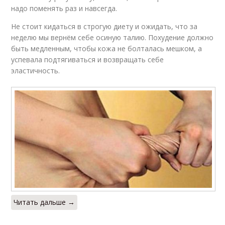
Послеоперационная
Диета по певзнеру
надо поменять раз и навсегда.
диета
Не стоит кидаться в строгую диету и ожидать, что за
неделю мы вернём себе осиную талию. Похудение должно
быть медленным, чтобы кожа не болталась мешком, а
успевала подтягиваться и возвращать себе
Диета из каш
Диета на кашах
эластичность.
Кашная диета
Диета на гречке
Диеты на гречке
Овсяная диета
Читать дальше →
Десятидневная
Диета от мэри