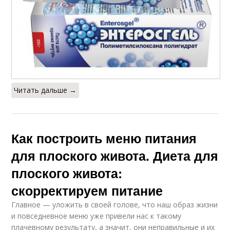
Эффективное
Диета для взрослых
похудение
Диета без молока
Диета из овощей
Читать дальше →
Пятидневная диета
Диета из мяса
Как построить меню питания
для плоского живота. Диета для
плоского живота:
Диета при большом
Диета для мужчин
скорректируем питание
весе
Главное — уложить в своей голове, что наш образ жизни
и повседневное меню уже привели нас к такому
плачевному результату, а значит, они неправильные и их