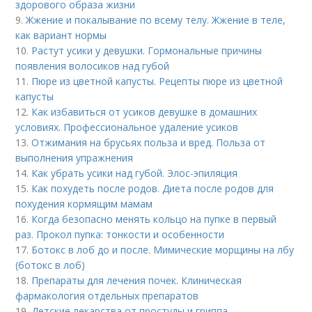
здорового образа жизни
9.
Жжение и покалывание по всему телу. Жжение в теле,
как вариант нормы
10.
Растут усики у девушки. Гормональные причины
появления волосиков над губой
11.
Пюре из цветной капусты. Рецепты пюре из цветной
капусты
12.
Как избавиться от усиков девушке в домашних
условиях. Профессиональное удаление усиков
13.
Отжимания на брусьях польза и вред. Польза от
выполнения упражнения
14.
Как убрать усики над губой. Элос-эпиляция
15.
Как похудеть после родов. Диета после родов для
похудения кормящим мамам
16.
Когда безопасно менять кольцо на пупке в первый
раз. Прокол пупка: тонкости и особенности
17.
Ботокс в лоб до и после. Мимические морщины на лбу
(ботокс в лоб)
18.
Препараты для лечения почек. Клиническая
фармакология отдельных препаратов
19.
Детские лекарства от простуды и гриппа.