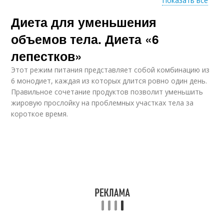
Показать все
Диета для уменьшения
Японская диета
Диета на похудение
объемов тела. Диета «6
лепестков»
Этот режим питания представляет собой комбинацию из
Диета для быстрого
Жёсткая диета
6 монодиет, каждая из которых длится ровно один день.
похудения
Правильное сочетание продуктов позволит уменьшить
жировую прослойку на проблемных участках тела за
короткое время.
Диеты для быстрого
Диеты для похудения
похудения
Питьевая диета