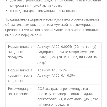
для разогревающих средств при целлюлите и усиления
микрокаппилярной активности;
в средства для стимуляции роста волос.
Традиционно эфирное масло мускатного ореха являлось
обязательным компонентом мужской парфюмерии, и
препараты мускатного ореха чаще всего использовались
именно в парфюмерии.
Нормы вноса в
Артикул А100: 0,005% (50г на тонну)
пищевые
Водорастворимые микроэмульсии
продукты
ЭМА1: 0,2% (2л на 1000л, или 2мл на
литр)
Нормы вноса в
Артикул А10: 1-3%
косметические
Артикул А100: 0,1-0,3%
средства
Рекомендации
СО2-экстракты рекомендуется
по внесению
вносить на завершающих стадиях
приготовления, в остывающую фазу
готового продукта.