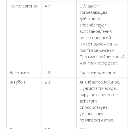
Метилевгенол
4,7
Обладает
согревающим
действием,
способствует
восстановлению
после операций.
Имеет выраженный
противовирусный.
Противогнойничковый
и антиакне эффект.
Элемицин
4,3
Галлюциногенное.
α-Туйон
2,3
Антибактериальное,
фунгистатическое,
вирусостатическое
действие.
Способствует
уменьшению
потливости стоп.