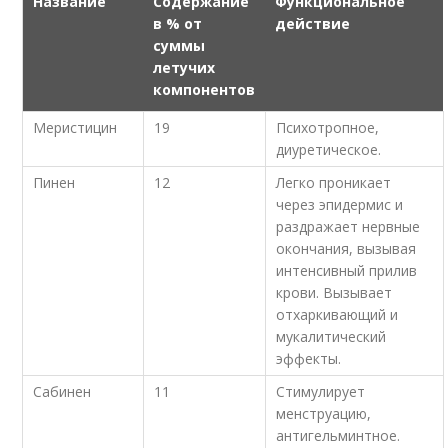
Название
Содержание
Функциональное
в % от
действие
суммы
летучих
компонентов
Меристицин
19
Психотропное,
диуретическое.
Пинен
12
Легко проникает
через эпидермис и
раздражает нервные
окончания, вызывая
интенсивный прилив
крови. Вызывает
отхаркивающий и
мукалитический
эффекты.
Сабинен
11
Стимулирует
менструацию,
антигельминтное.