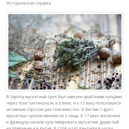
Историческая справка
В Европу мускатный орех был завезен арабскими купцами
через Константинополь в 6 веке, и к 12 веку пользовался
активным спросом уже повсеместно. В Англии 1 фунт
мускатных орехов меняли на 3 овцы. В 17 веке англичане
и французы начали культивировать мускатник душистый
на Маврикии и в Китае. В США штат Кентукки в шутку