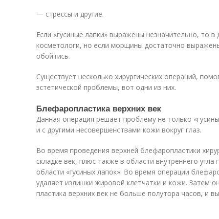
— стрессы и другие.
Если «гусиные лапки» выражены незначительно, то в
косметологи, но если морщины достаточно выражены
обойтись.
Существует несколько хирургических операций, помо
эстетической проблемы, вот одни из них.
Блефаропластика верхних век
Данная операция решает проблему не только «гусины
и с другими несовершенствами кожи вокруг глаз.
Во время проведения верхней блефаропластики хирур
складке век, плюс также в области внутреннего угла 
области «гусиных лапок». Во время операции блефаро
удаляет излишки жировой клетчатки и кожи. Затем он
пластика верхних век не больше полутора часов, и в