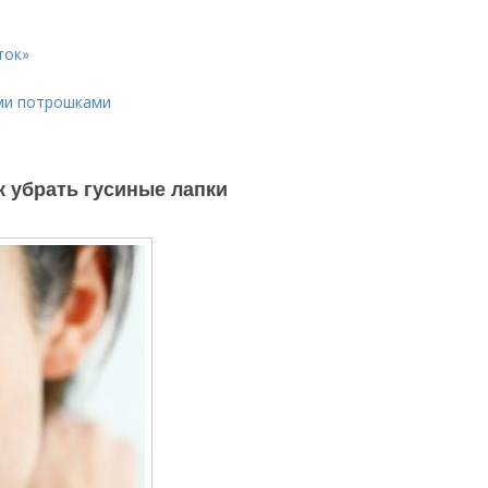
ток»
ыми потрошками
к убрать гусиные лапки