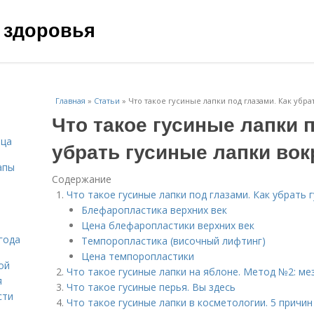
 здоровья
Главная
»
Статьи
»
Что такое гусиные лапки под глазами. Как убра
Что такое гусиные лапки п
ица
убрать гусиные лапки вок
апы
Содержание
Что такое гусиные лапки под глазами. Как убрать г
Блефаропластика верхних век
Цена блефаропластики верхних век
года
Темпоропластика (височный лифтинг)
Цена темпоропластики
ой
Что такое гусиные лапки на яблоне. Метод №2: м
я
Что такое гусиные перья. Вы здесь
сти
Что такое гусиные лапки в косметологии. 5 прич