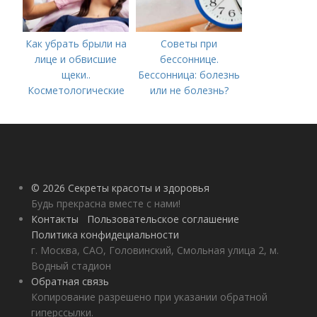
Как убрать брыли на
Советы при
лице и обвисшие
бессоннице.
щеки..
Бессонница: болезнь
Косметологические
или не болезнь?
процедуры
© 2026 Секреты красоты и здоровья
Будь прекрасна вместе с нами!
Контакты
Пользовательское соглашение
Политика конфидециальности
г. Москва, САО, Головинский, Смольная улица 2, м.
Водный стадион
Обратная связь
Копирование разрешено при указании обратной
гиперссылки.