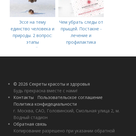
Эссе на тему
Чем убрать следы от
единство человека и
прыщей. Постакне -
природы. 2 вопрос:
лечение и
этапы
профилактика
взаимодействия
природного и
социального бытия
человека.
© 2026 Секреты красоты и здоровья
Будь прекрасна вместе с нами!
Контакты
Пользовательское соглашение
Политика конфидециальности
г. Москва, САО, Головинский, Смольная улица 2, м.
Водный стадион
Обратная связь
Копирование разрешено при указании обратной