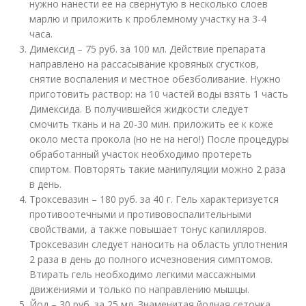
нужно нанести ее на свернутую в несколько слоев
марлю и приложить к проблемному участку на 3-4
часа.
Димексид – 75 руб. за 100 мл. Действие препарата
направлено на рассасывание кровяных сгустков,
снятие воспаления и местное обезболивание. Нужно
приготовить раствор: на 10 частей воды взять 1 часть
Димексида. В получившейся жидкости следует
смочить ткань и на 20-30 мин. приложить ее к коже
около места прокола (но не на него!) После процедуры
обработанный участок необходимо протереть
спиртом. Повторять такие манипуляции можно 2 раза
в день.
Троксевазин – 180 руб. за 40 г. Гель характеризуется
противоотечными и противовоспалительными
свойствами, а также повышает тонус капилляров.
Троксевазин следует наносить на область уплотнения
2 раза в день до полного исчезновения симптомов.
Втирать гель необходимо легкими массажными
движениями и только по направлению мышцы.
Йод – 30 руб. за 25 мл. Знаменитая йодная сеточка