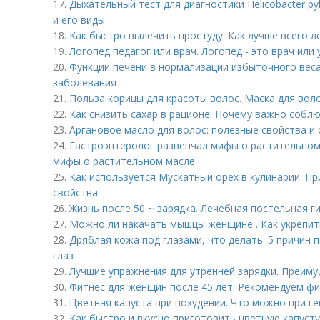
17.
Дыхательный тест для диагностики Helicobacter py
и его виды
18.
Как быстро вылечить простуду. Как лучше всего 
19.
Логопед педагог или врач. Логопед - это врач или 
20.
Функции печени в нормализации избыточного веса
заболевания
21.
Польза корицы для красоты волос. Маска для воло
22.
Как снизить сахар в рационе. Почему важно соблю
23.
Аргановое масло для волос: полезные свойства и
24.
Гастроэнтеролог развенчал мифы о растительном
мифы о растительном масле
25.
Как используется Мускатный орех в кулинарии. П
свойства
26.
Жизнь после 50 ~ зарядка. Лечебная постельная г
27.
Можно ли накачать мышцы женщине . Как укрепить
28.
Дряблая кожа под глазами, что делать. 5 причин
глаз
29.
Лучшие упражнения для утренней зарядки. Преиму
30.
Фитнес для женщин после 45 лет. Рекомендуем фи
31.
Цветная капуста при похудении. Что можно при г
32.
Как быстро и вкусно приготовить цветную капусту