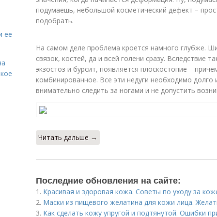
подумаешь, небольшой косметический дефект – прос
подобрать.
и ее
На самом деле проблема кроется намного глубже. Ши
связок, костей, да и всей голени сразу. Вследствие т
на
экзостоз и бурсит, появляется плоскостопие – причем
акое
комбинированное. Все эти недуги необходимо долго 
внимательно следить за ногами и не допустить возн
Читать дальше →
Последние обновления на сайте:
1.
Красивая и здоровая кожа. Советы по уходу за кож
2.
Маски из пищевого желатина для кожи лица. Желат
3.
Как сделать кожу упругой и подтянутой. Ошибки пр