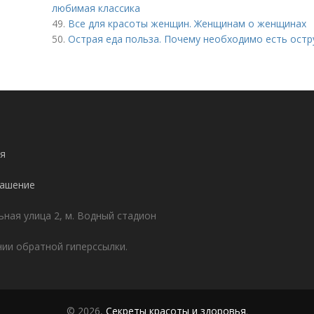
любимая классика
49.
Все для красоты женщин. Женщинам о женщинах
50.
Острая еда польза. Почему необходимо есть ост
я
лашение
ьная улица 2, м. Водный стадион
ии обратной гиперссылки.
© 2026,
Секреты красоты и здоровья
.