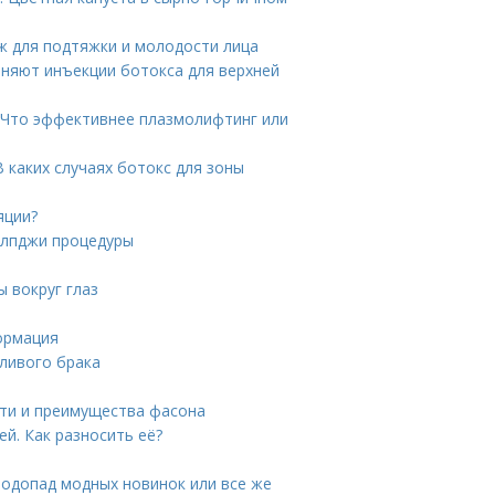
ж для подтяжки и молодости лица
аняют инъекции ботокса для верхней
 Что эффективнее плазмолифтинг или
В каких случаях ботокс для зоны
яции?
 лпджи процедуры
 вокруг глаз
ормация
тливого брака
сти и преимущества фасона
й. Как разносить её?
Водопад модных новинок или все же