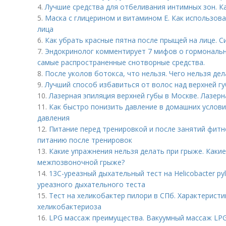
4.
Лучшие средства для отбеливания интимных зон. К
5.
Маска с глицерином и витамином Е. Как использова
лица
6.
Как убрать красные пятна после прыщей на лице. 
7.
Эндокринолог комментирует 7 мифов о гормональн
самые распространенные снотворные средства.
8.
После уколов ботокса, что нельзя. Чего нельзя де
9.
Лучший способ избавиться от волос над верхней гу
10.
Лазерная эпиляция верхней губы в Москве. Лазерн
11.
Как быстро понизить давление в домашних услов
давления
12.
Питание перед тренировкой и после занятий фит
питанию после тренировок
13.
Какие упражнения нельзя делать при грыже. Каки
межпозвоночной грыже?
14.
13С-уреазный дыхательный тест на Helicobacter pyl
уреазного дыхательного теста
15.
Тест на хеликобактер пилори в СПб. Характеристика
хеликобактериоза
16.
LPG массаж преимущества. Вакуумный массаж LP