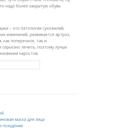
то надо более закрытую обувь
шки – это патология сухожилий,
аких изменений, развивается артроз,
, как поперечное, так и
и серьезно лечить, поэтому лучше
икновения наростов.
ей
иновая маска для лица
и похудении