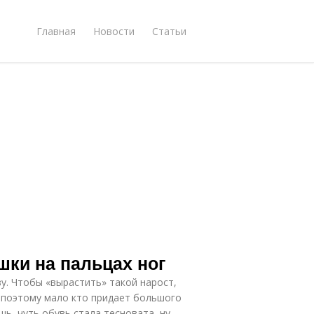
Главная
Новости
Статьи
шки на пальцах ног
зу. Чтобы «вырастить» такой нарост,
 поэтому мало кто придает большого
ь, чуть обувь стала тесновата, ну,