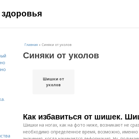
 здоровья
Главная
»
Синяки от уколов
Синяки от уколов
вый
ьно
пно
Шишки от
уколов
а.
Как избавиться от шишек. Ши
Шишки на ногах, как на фото ниже, возникают не сра
необходимо определенное время, возможно, именно
нства
значения, когда начинается деформация. Ну, подумаеш