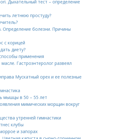
lori. Дыхательный тест – определение
лечить летнюю простуду?
учитель?
. Определение болезни. Причины
с с корицей
дать диету?
 способы применения
 масле. Гастроэнтеролог развеял
риправа Мускатный орех и ее полезные
имнастика
 мышцы в 50 – 55 лет
 появления мимических морщин вокруг
щества утренней гимнастики
тнес клубы
еморрое и запорах
. Цветная капуста в сырно-горчичном