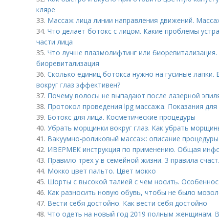
кляре
33.
Массаж лица линии направления движений. Масса
34.
Что делает ботокс с лицом. Какие проблемы устр
части лица
35.
Что лучше плазмолифтинг или биоревитализация.
биоревитализация
36.
Сколько единиц ботокса нужно на гусиные лапки. 
вокруг глаз эффективен?
37.
Почему волосы не выпадают после лазерной эпил
38.
Протокол проведения lpg массажа. Показания для
39.
Ботокс для лица. Косметические процедуры
40.
Убрать морщинки вокруг глаз. Как убрать морщины
41.
Вакуумно-роликовый массаж: описание процедуры
42.
ИВЕРМЕК инструкция по применению. Общая инф
43.
Правило трех у в семейной жизни. 3 правила счас
44.
Мокко цвет пальто. Цвет мокко
45.
Шорты с высокой талией с чем носить. Особенно
46.
Как разносить новую обувь, чтобы не было мозоле
47.
Вести себя достойно. Как вести себя достойно
48.
Что одеть на новый год 2019 полным женщинам. 