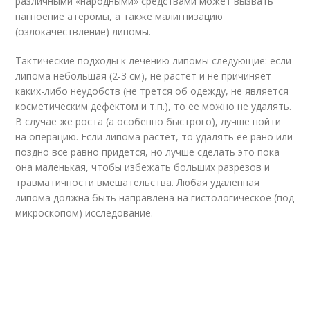
различными «народными» средствами может вызвать
нагноение атеромы, а также малигнизацию
(озлокачествление) липомы.
Тактические подходы к лечению липомы следующие: если
липома небольшая (2-3 см), не растет и не причиняет
каких-либо неудобств (не трется об одежду, не является
косметическим дефектом и т.п.), то ее можно не удалять.
В случае же роста (а особенно быстрого), лучше пойти
на операцию. Если липома растет, то удалять ее рано или
поздно все равно придется, но лучше сделать это пока
она маленькая, чтобы избежать больших разрезов и
травматичности вмешательства. Любая удаленная
липома должна быть направлена на гистологическое (под
микроскопом) исследование.