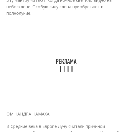
Эту мантру читают, когда ночное светило видно на
небосклоне. Особую силу слова приобретают в
полнолуние.
ОМ ЧАНДРА НАМАХА
В Средние века в Европе Луну считали причиной