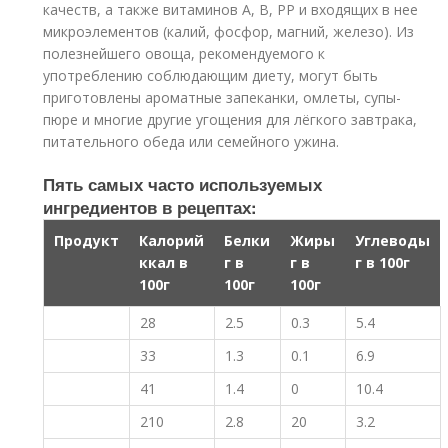
качеств, а также витаминов А, В, РР и входящих в нее
микроэлементов (калий, фосфор, магний, железо). Из
полезнейшего овоща, рекомендуемого к
употреблению соблюдающим диету, могут быть
приготовлены ароматные запеканки, омлеты, супы-
пюре и многие другие угощения для лёгкого завтрака,
питательного обеда или семейного ужина.
Пять самых часто используемых
ингредиентов в рецептах:
Продукт
Калорий
Белки
Жиры
Углеводы
ккал в
г в
г в
г в 100г
100г
100г
100г
28
2.5
0.3
5.4
33
1.3
0.1
6.9
41
1.4
0
10.4
210
2.8
20
3.2