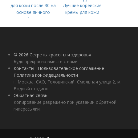
для кожи после 30 на
Лучшие корейские
основе яичного
кремы для кожи
белка
вокруг глаз в 2022
году
© 2026 Секреты красоты и здоровья
Будь прекрасна вместе с нами!
Контакты
Пользовательское соглашение
Политика конфидециальности
г. Москва, САО, Головинский, Смольная улица 2, м.
Водный стадион
Обратная связь
Копирование разрешено при указании обратной
гиперссылки.