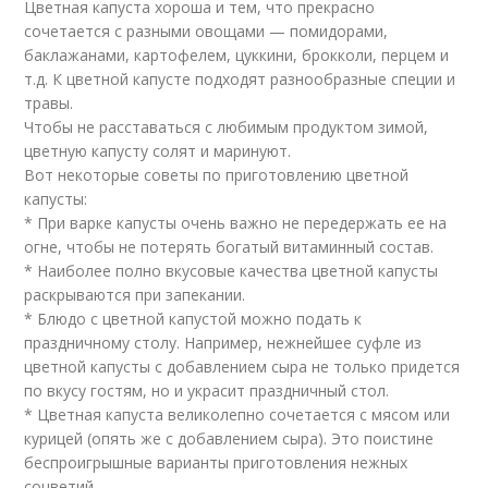
Цветная капуста хороша и тем, что прекрасно
сочетается с разными овощами — помидорами,
баклажанами, картофелем, цуккини, брокколи, перцем и
т.д. К цветной капусте подходят разнообразные специи и
травы.
Чтобы не расставаться с любимым продуктом зимой,
цветную капусту солят и маринуют.
Вот некоторые советы по приготовлению цветной
капусты:
* При варке капусты очень важно не передержать ее на
огне, чтобы не потерять богатый витаминный состав.
* Наиболее полно вкусовые качества цветной капусты
раскрываются при запекании.
* Блюдо с цветной капустой можно подать к
праздничному столу. Например, нежнейшее суфле из
цветной капусты с добавлением сыра не только придется
по вкусу гостям, но и украсит праздничный стол.
* Цветная капуста великолепно сочетается с мясом или
курицей (опять же с добавлением сыра). Это поистине
беспроигрышные варианты приготовления нежных
соцветий.