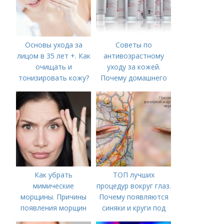
Основы ухода за
Советы по
лицом в 35 лет +. Как
антивозрастному
очищать и
уходу за кожей.
тонизировать кожу?
Почему домашнего
ухода недостаточно
Как убрать
ТОП лучших
мимические
процедур вокруг глаз.
морщины. Причины
Почему появляются
появления морщин
синяки и круги под
вокруг рта
глазами?