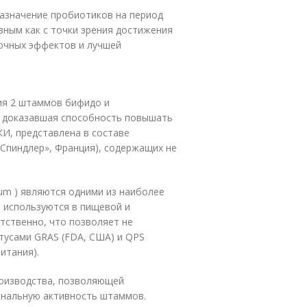
назначение пробиотиков на период
зным как с точки зрения достижения
бочных эффектов и лучшей
ия 2 штаммов бифидо и
b12), доказавшая способность повышать
КИ, представлена в составе
Спиндлер», Франция), содержащих не
rium ) являются одними из наиболее
 используются в пищевой и
тственно, что позволяет не
тусами GRAS (FDA, США) и QPS
итания).
роизводства, позволяющей
ональную активность штаммов.