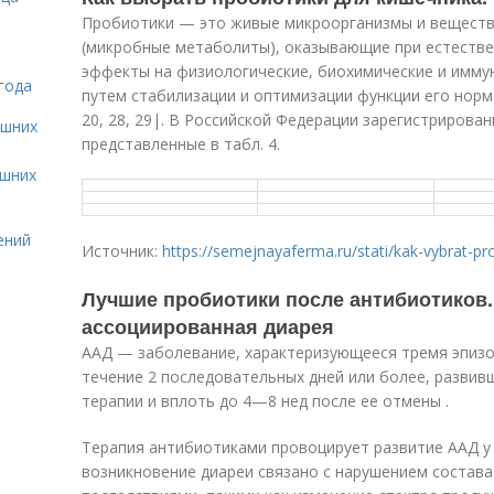
Пробиотики — это живые микроорганизмы и вещест
(микробные метаболиты), оказывающие при естеств
эффекты на физиологические, биохимические и имму
года
путем стабилизации и оптимизации функции его норма
20, 28, 29|. В Российской Федерации зарегистрирова
ашних
представленные в табл. 4.
ашних
ений
Источник:
https://semejnayaferma.ru/stati/kak-vybrat-prob
Лучшие пробиотики после антибиотиков.
ассоциированная диарея
ААД — заболевание, характеризующееся тремя эпизо
течение 2 последовательных дней или более, развив
терапии и вплоть до 4—8 нед после ее отмены .
Терапия антибиотиками провоцирует развитие ААД у
возникновение диареи связано с нарушением состава