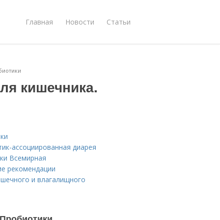
Главная
Новости
Статьи
биотики
ля кишечника.
ики
тик-ассоциированная диарея
ики Всемирная
ие рекомендации
ишечного и влагалищного
 Пробиотики