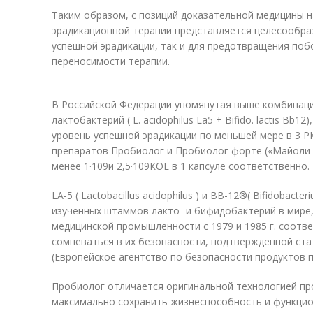
Таким образом, с позиций доказательной медицины 
эрадикационной терапии представляется целесообра
успешной эрадикации, так и для предотвращения по
переносимости терапии.
В Российской Федерации упомянутая выше комбинац
лактобактерий ( L. acidophilus La5 + Bifido. lactis B
уровень успешной эрадикации по меньшей мере в 3 Р
препаратов Пробиолог и Пробиолог форте («Майоли 
менее 1·10
9
и 2,5·10
9
КОЕ в 1 капсуле соответственно.
LA-5 ( Lactobacillus acidophilus ) и ВВ-12
®
( Bifidobacte
изученных штаммов лакто- и бифидобактерий в мире,
медицинской промышленности с 1979 и 1985 г. соотве
сомневаться в их безопасности, подтвержденной ста
(Европейское агентство по безопасности продуктов п
Пробиолог отличается оригинальной технологией п
максимально сохранить жизнеспособность и функци