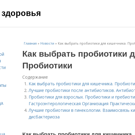
 здоровья
Главная
»
Новости
»
Как выбрать пробиотики для кишечника. Про
Как выбрать пробиотики д
ой
я
Пробиотики
сти
Содержание
Как выбрать пробиотики для кишечника. Пробиот
апы
Лучшие пробиотики после антибиотиков. Антибио
Пробиотики для взрослых. Пробиотики и пребиот
а.
Гастроэнтерологическая Организация Практическ
Лучшие пробиотики в гинекологии. Взаимосвязь к
дисбактериоза
Как выбрать пробиотики для кишечника.
ица