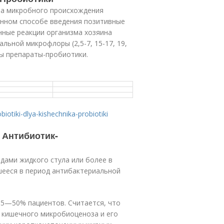
ва микробного происхождения
енном способе введения позитивные
нные реакции организма хозяина
льной микрофлоры (2,5-7, 15-17, 19,
ны препараты-пробиотики.
iotiki-dlya-kishechnika-probiotiki
 Антибиотик-
дами жидкого стула или более в
шееся в период антибактериальной
 5—50% пациентов. Считается, что
 кишечного микробиоценоза и его