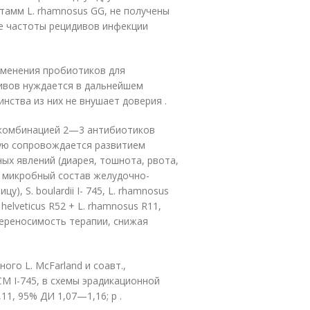
тамм L. rhamnosus GG, не получены
е частоты рецидивов инфекции
именения пробиотиков для
идивов нуждается в дальнейшем
нства из них не внушает доверия .
 комбинацией 2—3 антибиотиков
ую сопровождается развитием
х явлений (диарея, тошнота, рвота,
а микробный состав желудочно-
), S. boulardii I- 745, L. rhamnosus
elveticus R52 + L. rhamnosus R11,
переносимость терапии, снижая
го L. McFarland и соавт.,
CM I-745, в схемы эрадикационной
1, 95% ДИ 1,07—1,16; p .