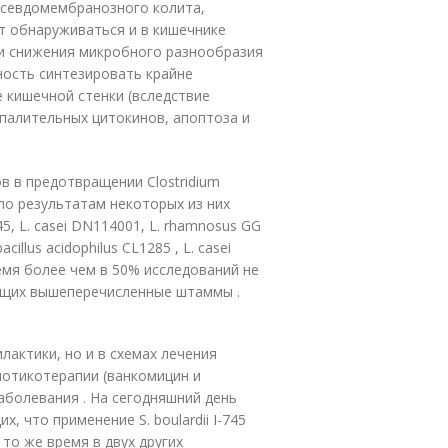
псевдомембранозного колита,
жет обнаруживаться и в кишечнике
 и снижения микробного разнообразия
ность синтезировать крайне
е кишечной стенки (вследствие
палительных цитокинов, апоптоза и
 в предотвращении Clostridium
, по результатам некоторых из них
5, L. casei DN114001, L. rhamnosus GG
llus acidophilus CL1285 , L. casei
ремя более чем в 50% исследований не
ащих вышеперечисленные штаммы .
лактики, но и в схемах лечения
ибиотикотерапии (ванкомицин и
аболевания . На сегодняшний день
, что применение S. boulardii I-745
то же время в двух других