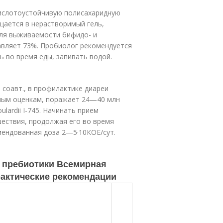
ислотоустойчивую полисахаридную
ается в нерастворимый гель,
доля выживаемости бифидо- и
ставляет 73%. Пробиолог рекомендуется
 во время еды, запивать водой.
и соавт., в профилактике диареи
ным оценкам, поражает 24—40 млн
lardii I-745. Начинать прием
шествия, продолжая его во время
омендованная доза 2—5·10
КОЕ/сут.
и пребиотики Всемирная
рактические рекомендации