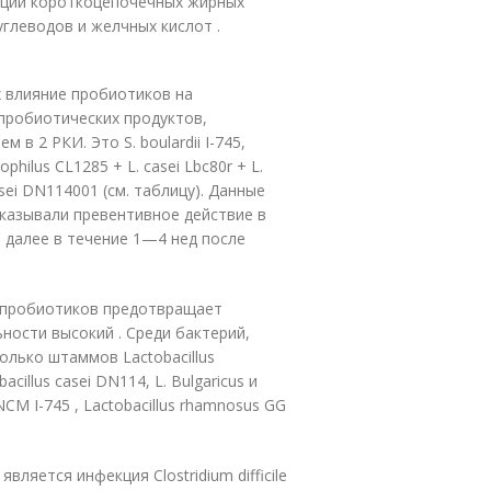
укции короткоцепочечных жирных
глеводов и желчных кислот .
 влияние пробиотиков на
пробиотических продуктов,
в 2 РКИ. Это S. boulardii I-745,
hilus CL1285 + L. casei Lbc80r + L.
sei DN114001 (см. таблицу). Данные
казывали превентивное действие в
 далее в течение 1—4 нед после
е пробиотиков предотвращает
ьности высокий . Среди бактерий,
лько штаммов Lactobacillus
cillus casei DN114, L. Bulgaricus и
NCM I-745 , Lactobacillus rhamnosus GG
ляется инфекция Clostridium difficile