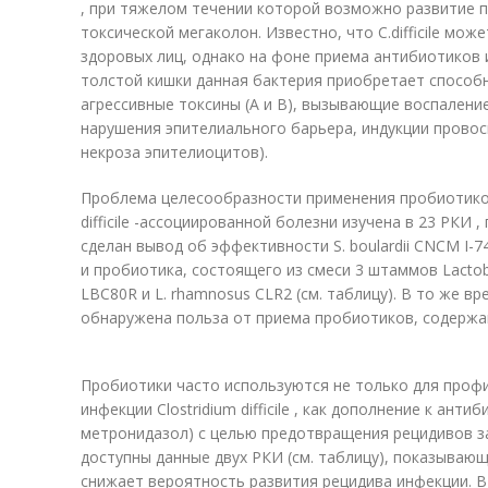
, при тяжелом течении которой возможно развитие 
токсической мегаколон. Известно, что C.difficile мо
здоровых лиц, однако на фоне приема антибиотиков
толстой кишки данная бактерия приобретает способ
агрессивные токсины (А и В), вызывающие воспалени
нарушения эпителиального барьера, индукции провос
некроза эпителиоцитов).
Проблема целесообразности применения пробиотиков
difficile -ассоциированной болезни изучена в 23 РКИ 
сделан вывод об эффективности S. boulardii CNCM I-74
и пробиотика, состоящего из смеси 3 штаммов Lactobaci
LBC80R и L. rhamnosus CLR2 (см. таблицу). В то же в
обнаружена польза от приема пробиотиков, содерж
Пробиотики часто используются не только для профи
инфекции Clostridium difficile , как дополнение к ант
метронидазол) с целью предотвращения рецидивов з
доступны данные двух РКИ (см. таблицу), показывающих
снижает вероятность развития рецидива инфекции. В 