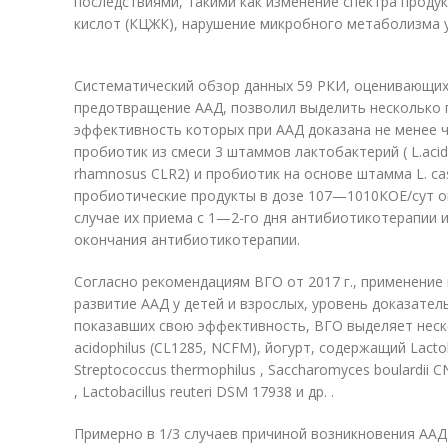
последствиями, такими как изменение спектра прод
кислот (КЦЖК), нарушение микробного метаболизма у
Систематический обзор данных 59 РКИ, оценивающих
предотвращение ААД, позволил выделить несколько 
эффективность которых при ААД доказана не менее чем 
пробиотик из смеси 3 штаммов лактобактерий ( L.acidop
rhamnosus CLR2) и пробиотик на основе штамма L. ca
пробиотические продукты в дозе 10
7
—10
10
КОЕ/сут о
случае их приема с 1—2-го дня антибиотикотерапии и
окончания антибиотикотерапии.
Согласно рекомендациям ВГО от 2017 г., применени
развитие ААД у детей и взрослых, уровень доказател
показавших свою эффективность, ВГО выделяет неско
acidophilus (CL1285, NCFM), йогурт, содержащий Lactoba
Streptococcus thermophilus , Saccharomyces boulardii C
, Lactobacillus reuteri DSM 17938 и др. .
Примерно в 1/3 случаев причиной возникновения ААД яв