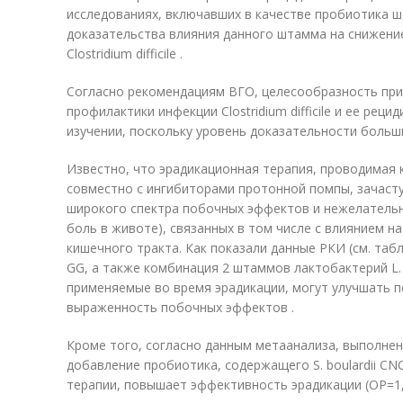
исследованиях, включавших в качестве пробиотика ш
доказательства влияния данного штамма на снижени
Clostridium difficile .
Согласно рекомендациям ВГО, целесообразность пр
профилактики инфекции Clostridium difficile и ее рец
изучении, поскольку уровень доказательности больши
Известно, что эрадикационная терапия, проводимая
совместно с ингибиторами протонной помпы, зачаст
широкого спектра побочных эффектов и нежелательны
боль в животе), связанных в том числе с влиянием н
кишечного тракта. Как показали данные РКИ (см. таблицу
GG, а также комбинация 2 штаммов лактобактерий L. h
применяемые во время эрадикации, могут улучшать 
выраженность побочных эффектов .
Кроме того, согласно данным метаанализа, выполненно
добавление пробиотика, содержащего S. boulardii CN
терапии, повышает эффективность эрадикации (ОР=1,1