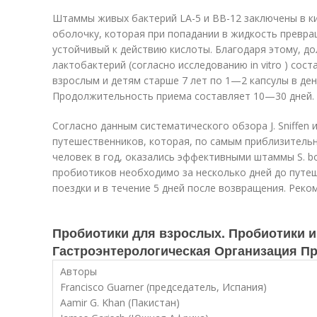
Штаммы живых бактерий LA-5 и ВВ-12 заключены в к
оболочку, которая при попадании в жидкость превращ
устойчивый к действию кислоты. Благодаря этому, 
лактобактерий (согласно исследованию in vitro ) со
взрослым и детям старше 7 лет по 1—2 капсулы в день
Продолжительность приема составляет 10—30 дней.
Согласно данным систематического обзора J. Sniffen 
путешественников, которая, по самым приблизитель
человек в год, оказались эффективными штаммы S. bou
пробиотиков необходимо за несколько дней до путе
поездки и в течение 5 дней после возвращения. Рек
Пробиотики для взрослых. Пробиотики 
Гастроэнтерологическая Организация П
Авторы
Francisco Guarner (председатель, Испания)
Aamir G. Khan (Пакистан)