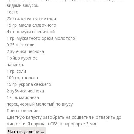
видами закусок.
тесто:
250 гр. капусты цветной
15 гр. масла сливочного
4 ст. л. муки пшеничной
1 гр.-мускатного ореха молотого
0.25 ч. л. соли
2 зубчика чеснока
1 яйцо куриное
начинка:
1 гр. соли
100 гр. творога
15 гр. укропa свежего
2 зубчика чеснока
1 ч. л. майонеза
перец черный молотый по вкусу.
Приготовление :
Цветную капусту разобрать на соцветия и отварить до
мягкости. Я варила в СВЧ в пароварке 3 мин.
Читать дальше →