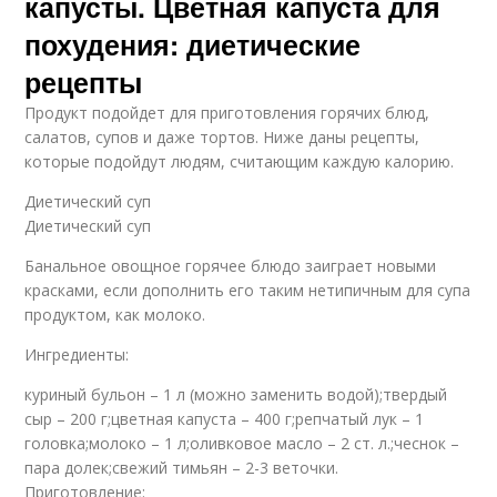
капусты. Цветная капуста для
похудения: диетические
рецепты
Продукт подойдет для приготовления горячих блюд,
салатов, супов и даже тортов. Ниже даны рецепты,
которые подойдут людям, считающим каждую калорию.
Диетический суп
Диетический суп
Банальное овощное горячее блюдо заиграет новыми
красками, если дополнить его таким нетипичным для супа
продуктом, как молоко.
Ингредиенты:
куриный бульон – 1 л (можно заменить водой);твердый
сыр – 200 г;цветная капуста – 400 г;репчатый лук – 1
головка;молоко – 1 л;оливковое масло – 2 ст. л.;чеснок –
пара долек;свежий тимьян – 2-3 веточки.
Приготовление: