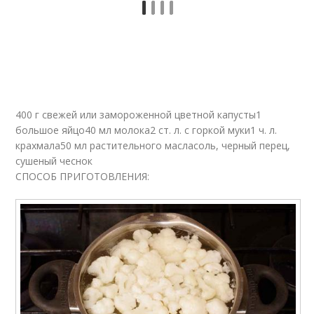
Рецепты с цветной
Ингредиенты для
капустой
приготовления
Рецепты из капусты
Рецепты на выбор
400 г свежей или замороженной цветной капусты1
большое яйцо40 мл молока2 ст. л. с горкой муки1 ч. л.
крахмала50 мл растительного масласоль, черный перец,
сушеный чеснок
Быстрые рецепты
Рецепт с луком
СПОСОБ ПРИГОТОВЛЕНИЯ:
Рецепт с пошаговой
Базовый рецепт
инструкцией