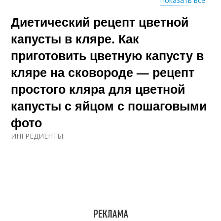
Показать все
Диетический рецепт цветной
Рецепт с пошаговыми
Пошаговый рецепт
фото
капусты в кляре. Как
приготовить цветную капусту в
кляре на сковороде — рецепт
Оригинальные
Рецепт с фото
рецепты
простого кляра для цветной
капусты с яйцом с пошаговыми
фото
Необходимые
Вкусные рецепты
ингредиенты
ИНГРЕДИЕНТЫ:
Диетические
Рецепты из цветной
рецепты
капусты