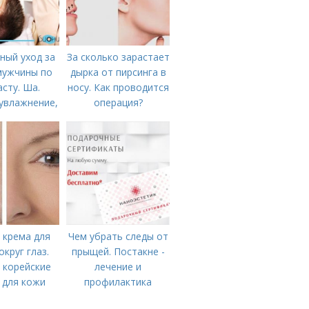
ный уход за
За сколько зарастает
мужчины по
дырка от пирсинга в
асту. Ша.
носу. Как проводится
увлажнение,
операция?
тание
 крема для
Чем убрать следы от
округ глаз.
прыщей. Постакне -
 корейские
лечение и
 для кожи
профилактика
глаз в 2022