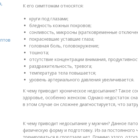
я,
К его симптомам относятся:
круги под глазами;
бледность кожных покровов;
сонливость, микросны (кратковременные отключен
покрасневшие уставшие глаза;
ептов
головная боль, головокружение;
тошнота;
отсутствие концентрации внимания, продуктивнос
раздражительность, тревога;
температура тела повышается;
уровень артериального давления увеличивается.
К чему приводит хроническое недосыпание? Такое со
здоровье, особенно женском. Однако недостаток сна
в этом случае он сложнее диагностируется, что затр
К чему приводит недосыпание у мужчин? Данное пат
физическую форму и подготовку. Из-за постоянного ч
тренироваться в спортзале нет. Помимо этого, отсу