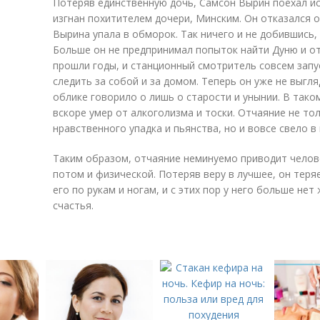
Потеряв единственную дочь, Самсон Вырин поехал ис
изгнан похитителем дочери, Минским. Он отказался о
Вырина упала в обморок. Так ничего и не добившись, 
Больше он не предпринимал попыток найти Дуню и от
прошли годы, и станционный смотритель совсем запус
следить за собой и за домом. Теперь он уже не выгл
облике говорило о лишь о старости и унынии. В тако
вскоре умер от алкоголизма и тоски. Отчаяние не то
нравственного упадка и пьянства, но и вовсе свело в 
Таким образом, отчаяние неминуемо приводит челове
потом и физической. Потеряв веру в лучшее, он теря
его по рукам и ногам, и с этих пор у него больше нет
счастья.