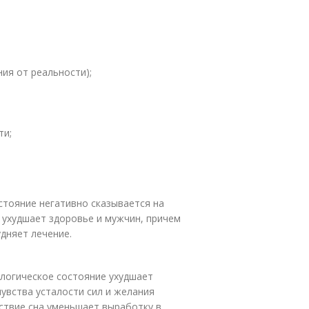
ия от реальности);
ти;
стояние негативно сказывается на
 ухудшает здоровье и мужчин, причем
удняет лечение.
ологическое состояние ухудшает
увства усталости сил и желания
тствие сна уменьшает выработку в