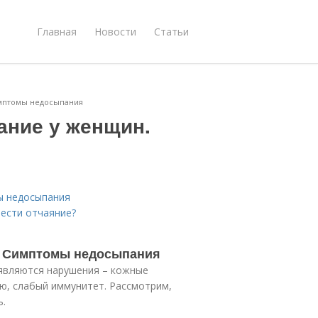
Главная
Новости
Статьи
имптомы недосыпания
ание у женщин.
ы недосыпания
вести отчаяние?
. Симптомы недосыпания
оявляются нарушения – кожные
ю, слабый иммунитет. Рассмотрим,
ь.