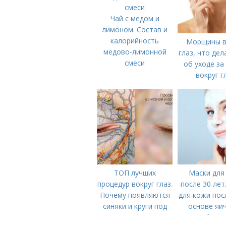
Чай с медом и
лимоном. Состав и
калорийность
Морщины в
медово-лимонной
глаз, что дел
смеси
об уходе за
вокруг г
ТОП лучших
Маски для
процедур вокруг глаз.
после 30 лет
Почему появляются
для кожи пос
синяки и круги под
основе яи
глазами?
белка