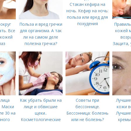
Стакан кефира на
ночь. Кефир на ночь:
польза или вред для
похудения
округ
Польза и вред гречки
Правиль
ать. Все
для организма. А так
кожей 
 кожей
ли на самом деле
возр
лаз
полезна гречка?
Защита, 
пи
 лица
Как убрать брыли на
Советы при
Лучшие
. Маски
лице и обвисшие
бессоннице.
кожи в
ле 30 на
щеки..
Бессонница: болезнь
Лучшие
чного
Косметологические
или не болезнь?
кремы
процедуры
вокруг 