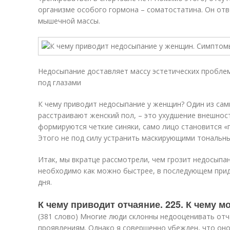
организме особого гормона – соматостатина. Он отв
мышечной массы.
Недосыпание доставляет массу эстетических проблем
под глазами
К чему приводит недосыпание у женщин? Один из сам
расстраивают женский пол, – это ухудшение внешност
формируются четкие синяки, само лицо становится «
Этого не под силу устранить маскирующими тональны
Итак, мы вкратце рассмотрели, чем грозит недосыпан
необходимо как можно быстрее, в последующем при
дня.
К чему приводит отчаяние. 225. К чему 
(381 слово) Многие люди склонны недооценивать отч
проявлениям. Однако я совершенно убежден, что оно