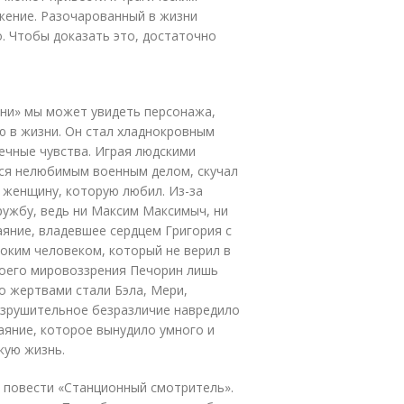
ужение. Разочарованный в жизни
о. Чтобы доказать это, достаточно
ени» мы может увидеть персонажа,
ю в жизни. Он стал хладнокровным
вечные чувства. Играя людскими
лся нелюбимым военным делом, скучал
 женщину, которую любил. Из-за
ружбу, ведь ни Максим Максимыч, ни
аяние, владевшее сердцем Григория с
оким человеком, который не верил в
воего мировоззрения Печорин лишь
го жертвами стали Бэла, Мери,
азрушительное безразличие навредило
чаяние, которое вынудило умного и
кую жизнь.
в повести «Станционный смотритель».