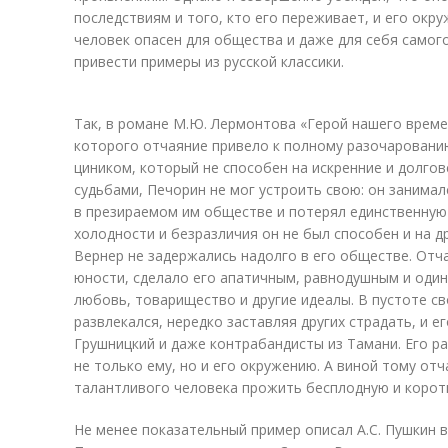
последствиям и того, кто его переживает, и его окр
человек опасен для общества и даже для себя самог
привести примеры из русской классики.
Так, в романе М.Ю. Лермонтова «Герой нашего врем
которого отчаяние привело к полному разочаровани
циником, который не способен на искренние и долго
судьбами, Печорин не мог устроить свою: он занима
в презираемом им обществе и потерял единственную
холодности и безразличия он не был способен и на д
Вернер не задержались надолго в его обществе. Отч
юности, сделало его апатичным, равнодушным и один
любовь, товарищество и другие идеалы. В пустоте с
развлекался, нередко заставляя других страдать, и е
Грушницкий и даже контрабандисты из Тамани. Его р
не только ему, но и его окружению. А виной тому от
талантливого человека прожить бесплодную и корот
Не менее показательный пример описал А.С. Пушкин 