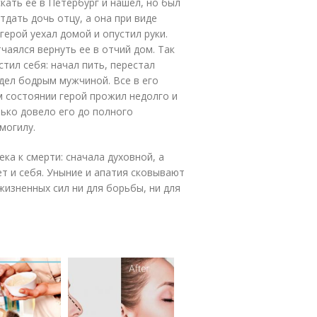
кать ее в Петербург и нашел, но был
тдать дочь отцу, а она при виде
герой уехал домой и опустил руки.
чаялся вернуть ее в отчий дом. Так
тил себя: начал пить, перестал
ядел бодрым мужчиной. Все в его
м состоянии герой прожил недолго и
лько довело его до полного
могилу.
ка к смерти: сначала духовной, а
ет и себя. Уныние и апатия сковывают
 жизненных сил ни для борьбы, ни для