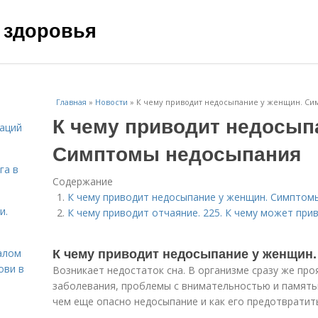
 здоровья
Главная
»
Новости
»
К чему приводит недосыпание у женщин. С
К чему приводит недосып
даций
Симптомы недосыпания
га в
Содержание
К чему приводит недосыпание у женщин. Симптом
и.
К чему приводит отчаяние. 225. К чему может при
К чему приводит недосыпание у женщин
алом
ови в
Возникает недостаток сна. В организме сразу же пр
заболевания, проблемы с внимательностью и память
чем еще опасно недосыпание и как его предотвратит