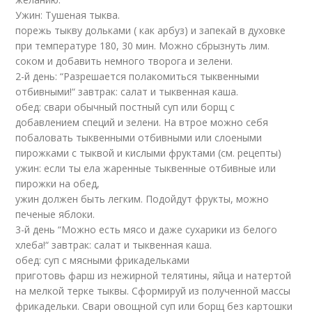
Ужин: Тушеная тыква.
порежь тыкву дольками ( как арбуз) и запекай в духовке
при температуре 180, 30 мин. Можно сбрызнуть лим.
соком и добавить немного творога и зелени.
2-й день: “Разрешается полакомиться тыквенными
отбивными!“
завтрак: салат и тыквенная каша.
обед: свари обычный постный суп или борщ с
добавлением специй и зелени. На втрое можно себя
побаловать тыквенными отбивными или слоеными
пирожками с тыквой и кислыми фруктами (см. рецепты)
ужин: если ты ела жаренные тыквенные отбивные или
пирожки на обед,
ужин должен быть легким. Подойдут фрукты, можно
печеные яблоки.
3-й день “Можно есть мясо и даже сухарики из белого
хлеба!“
завтрак: салат и тыквенная каша.
обед: суп с мясными фрикадельками
приготовь фарш из нежирной телятины, яйца и натертой
на мелкой терке тыквы. Сформируй из полученной массы
фрикадельки. Свари овощной суп или борщ без картошки