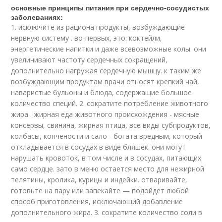
основные принципы питания при сердечно-сосудистых
заболеваниях:
1. исключите из рациона продукты, возбуждающие
нервную систему . во-первых, это: коктейли,
энергетические напитки и даже всевозможные колы. они
увеличивают частоту сердечных сокращений,
дополнительно нагружая сердечную мышцу. к таким же
возбуждающим продуктам врачи относят крепкий чай,
наваристые бульоны и блюда, содержащие большое
количество специй. 2. сократите потребление животного
жира . жирная еда животного происхождения - мясные
консервы, свинина, жирная птица, все виды субпродуктов,
колбасы, копчености и сало - богата вредным, который
откладывается в сосудах в виде бляшек. они могут
нарушать кровоток, в том числе и в сосудах, питающих
само сердце. зато в меню остается место для нежирной
телятины, кролика, курицы и индейки. отваривайте,
готовьте на пару или запекайте — подойдет любой
способ приготовления, исключающий добавление
дополнительного жира. 3. сократите количество соли в