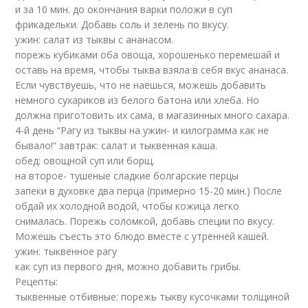
и за 10 мин. до окончания варки положи в суп
фрикадельки. Добавь соль и зелень по вкусу.
ужин: салат из тыквы с ананасом.
порежь кубиками оба овоща, хорошенько перемешай и
оставь на время, чтобы тыква взяла в себя вкус ананаса.
Если чувствуешь, что не наешься, можешь добавить
немного сухариков из белого батона или хлеба. Но
должна приготовить их сама, в магазинных много сахара.
4-й день “Рагу из тыквы на ужин- и килограмма как не
бывало!“
завтрак: салат и тыквенная каша.
обед: овощной суп или борщ.
на второе- тушеные сладкие болгарские перцы
запеки в духовке два перца (примерно 15-20 мин.) После
обдай их холодной водой, чтобы кожица легко
снималась. Порежь соломкой, добавь специи по вкусу.
Можешь съесть это блюдо вместе с утренней кашей.
ужин: тыквенное рагу
как суп из первого дня, можно добавить грибы.
Рецепты:
тыквенные отбивные: порежь тыкву кусочками толщиной