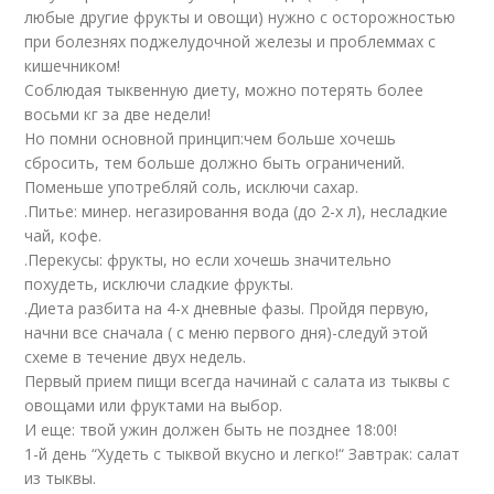
любые другие фрукты и овощи) нужно с осторожностью
при болезнях поджелудочной железы и проблеммах с
кишечником!
Соблюдая тыквенную диету, можно потерять более
восьми кг за две недели!
Но помни основной принцип:чем больше хочешь
сбросить, тем больше должно быть ограничений.
Поменьше употребляй соль, исключи сахар.
.Питье: минер. негазировання вода (до 2-х л), несладкие
чай, кофе.
.Перекусы: фрукты, но если хочешь значительно
похудеть, исключи сладкие фрукты.
.Диета разбита на 4-х дневные фазы. Пройдя первую,
начни все сначала ( с меню первого дня)-следуй этой
схеме в течение двух недель.
Первый прием пищи всегда начинай с салата из тыквы с
овощами или фруктами на выбор.
И еще: твой ужин должен быть не позднее 18:00!
1-й день “Худеть с тыквой вкусно и легко!“
Завтрак: салат
из тыквы.