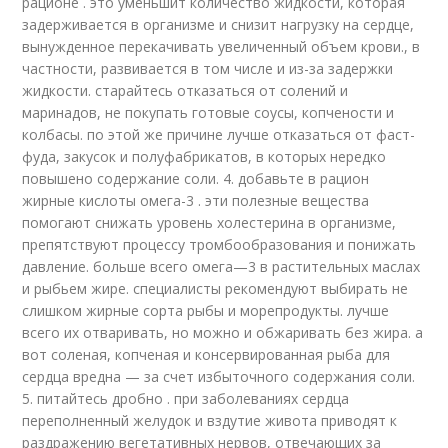
рационе . это уменьшит количество жидкости, которая
задерживается в организме и снизит нагрузку на сердце,
вынужденное перекачивать увеличенный объем крови., в
частности, развивается в том числе и из-за задержки
жидкости. старайтесь отказаться от солений и
маринадов, не покупать готовые соусы, копчености и
колбасы. по этой же причине лучше отказаться от фаст-
фуда, закусок и полуфабрикатов, в которых нередко
повышено содержание соли. 4. добавьте в рацион
жирные кислоты омега-3 . эти полезные вещества
помогают снижать уровень холестерина в организме,
препятствуют процессу тромбообразования и понижать
давление. больше всего омега—3 в растительных маслах
и рыбьем жире. специалисты рекомендуют выбирать не
слишком жирные сорта рыбы и морепродукты. лучше
всего их отваривать, но можно и обжаривать без жира. а
вот соленая, копченая и консервированная рыба для
сердца вредна — за счет избыточного содержания соли.
5. питайтесь дробно . при заболеваниях сердца
переполненный желудок и вздутие живота приводят к
раздражению вегетативных нервов, отвечающих за