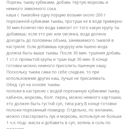
Порежь тыкву кубиками, добавь тертую морковь и
немного лимонного сока.
каша с тыквойна одну порцию возьми около 200 г
порезанной кубиками тыквы, протуши ее в воде примерно
30 мин.Количество воды зависит от того какую крупу ты
добавишь: если это рис или овсянка, вода должна
доходить до половины объма, занимаемого тыквой в
кастрюле. Если добавишь кукурузу или пшено-вода
должна быть выше тыквы. После 30 мин. тушения добавь
1 ст.л. промытой крупы и туши еще 30 мин. В конце
готовки можно немного присолить пшенную кашу.
Поскольку тыква сама по себе сладкая, то при
использовании других каш, лучше не присаливать.
Обед: суп на основе тыквы.
положи в кастрюлю с водой порезанную кубиками тыкву,
кабачок, морковь, болг. перец, можно немного картошки,
это должен быть густой суп, типа рагу.В конце готовки
положи порезанный помидор. Отдельно, по желанию,
можно спассеровать лук и морковь, используя не больше
1 ч.л. подс. масла и добавить в суп, зелень и соль по
желанию.