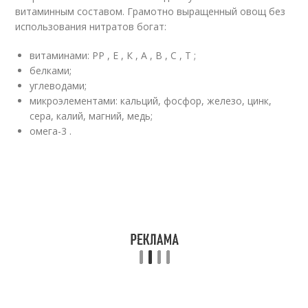
витаминным составом. Грамотно выращенный овощ без
использования нитратов богат:
витаминами: РР , Е , К , А , В , С , Т ;
белками;
углеводами;
микроэлементами: кальций, фосфор, железо, цинк,
сера, калий, магний, медь;
омега-3 .