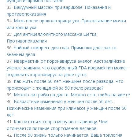
рубцов и шрамов постакне
33.
Вакуумный массаж при варикозе. Показания и
противопоказания
34.
Мазь после прокола хряща уха. Прокалывание мочки
или хряща уха
35.
Для антицеллюлитного массажа щетка.
Противопоказания
36.
Чайный компресс для глаз. Примочки для глаз со
знанием дела
37.
Ивермектин от коронавируса аналог. Австралийские
учёные заявили, что одобренный FDA ивермектин может
подавлять коронавирус за двое суток
38.
Как жить после 50 лет женщине после развода. Что
происходит с женщиной за 50 после развода?
39.
Можно ли грибы на диете. Можно есть грибы на диете
40.
Возрастные изменения у женщин после 50 лет.
Психические изменения при климаксе у женщин после 50
лет
41.
Как питаться спортсмену вегетарианцу. Чем
отличается питание спортсменов-веганов
42.
После 50 жизнь только начинается. Ваша трилогия