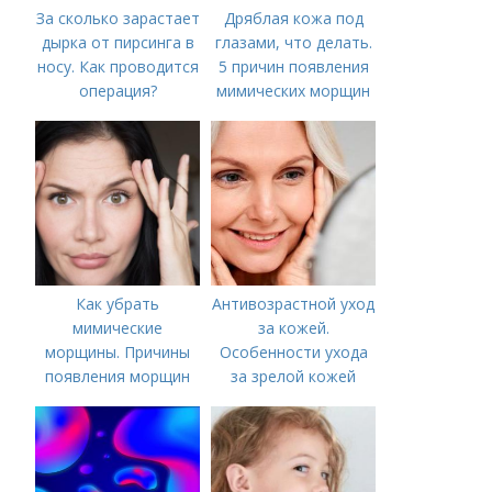
За сколько зарастает
Дряблая кожа под
дырка от пирсинга в
глазами, что делать.
носу. Как проводится
5 причин появления
операция?
мимических морщин
вокруг глаз
Как убрать
Антивозрастной уход
мимические
за кожей.
морщины. Причины
Особенности ухода
появления морщин
за зрелой кожей
вокруг рта