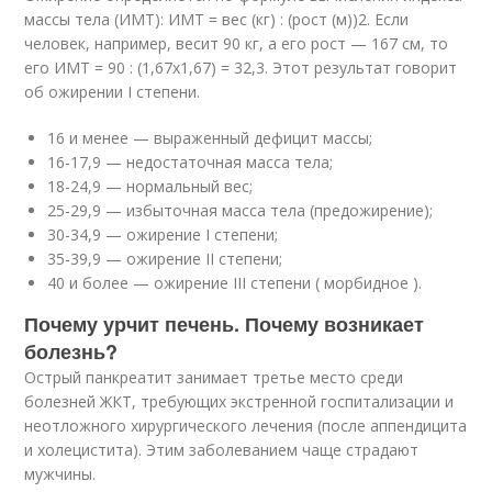
массы тела (ИМТ): ИМТ = вес (кг) : (рост (м))
2
. Если
человек, например, весит 90 кг, а его рост — 167 см, то
его ИМТ = 90 : (1,67х1,67) = 32,3. Этот результат говорит
об ожирении I степени.
16 и менее — выраженный дефицит массы;
16-17,9 — недостаточная масса тела;
18-24,9 — нормальный вес;
25-29,9 — избыточная масса тела (предожирение);
30-34,9 — ожирение I степени;
35-39,9 — ожирение II степени;
40 и более — ожирение III степени ( морбидное ).
Почему урчит печень. Почему возникает
болезнь?
Острый панкреатит занимает третье место среди
болезней ЖКТ, требующих экстренной госпитализации и
неотложного хирургического лечения (после аппендицита
и холецистита). Этим заболеванием чаще страдают
мужчины.