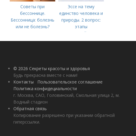
Советы при
Эссе на тему
бессоннице.
единство человека и
Бессонница: болезнь
природы. 2 вопрос:
или не болезнь?
этапы
взаимодействия
природного и
социального бытия
человека.
© 2026 Секреты красоты и здоровья
Будь прекрасна вместе с нами!
Контакты
Пользовательское соглашение
Политика конфидециальности
г. Москва, САО, Головинский, Смольная улица 2, м.
Водный стадион
Обратная связь
Копирование разрешено при указании обратной
гиперссылки.