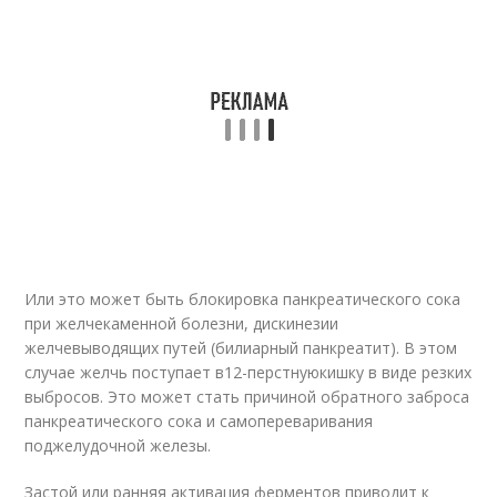
Или это может быть блокировка панкреатического сока
при желчекаменной болезни, дискинезии
желчевыводящих путей (билиарный панкреатит). В этом
случае желчь поступает в
12-перстную
кишку в виде резких
выбросов. Это может стать причиной обратного заброса
панкреатического сока и самопереваривания
поджелудочной железы.
Застой или ранняя активация ферментов приводит к