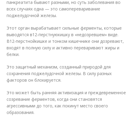
панкреатита бывают разными, но суть заболевания во
всех случаях одна — это самопереваривание
поджелудочной железы.
Этот орган вырабатывает сильные ферменты, которые
выводятся в
12-перстную
кишку в «недозревшем» виде.
В
12-перстной
кишке и тонком кишечнике они дозревают,
входят в полную силу и активно переваривают жиры и
белки.
Это защитный механизм, созданный природой для
сохранения поджелудочной железы. В силу разных
факторов он блокируется.
Это может быть ранняя активизация и преждевременное
созревание ферментов, когда они становятся
агрессивными до того, как покинут место своего
образования.