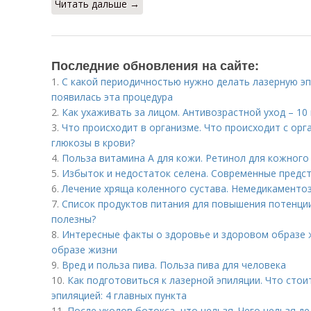
Читать дальше →
Последние обновления на сайте:
1.
С какой периодичностью нужно делать лазерную эп
появилась эта процедура
2.
Как ухаживать за лицом. Антивозрастной уход – 10
3.
Что происходит в организме. Что происходит с о
глюкозы в крови?
4.
Польза витамина А для кожи. Ретинол для кожного
5.
Избыток и недостаток селена. Современные предст
6.
Лечение хряща коленного сустава. Немедикаменто
7.
Список продуктов питания для повышения потенции
полезны?
8.
Интересные факты о здоровье и здоровом образе 
образе жизни
9.
Вред и польза пива. Польза пива для человека
10.
Как подготовиться к лазерной эпиляции. Что стои
эпиляцией: 4 главных пункта
11.
После уколов ботокса, что нельзя. Чего нельзя д