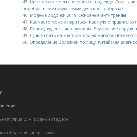
45.
Цвет мокко с чем сочетается в одежде. Сочетание
подобрать цветовую гамму для своего образа?
46.
Модные лодочки 2019. Основные антитренды
47.
Как часто можно париться. Как нужно правильно п
48.
Почему худеет лицо причины. Внутренние наруше
49.
Лучше спать на жестком или на мягком. Полезно 
50.
Определение болезней по лицу. Китайская диагнос
я
лашение
ьная улица 2, м. Водный стадион
ии обратной гиперссылки.