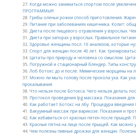
27.
Когда можно заниматься спортом после увеличе
ПРОГРАММЫ!!!
28.
Грибы оленьи рожки способ приготовления. Жаре
29.
Питание при заболеваниях кишечника. Колит: общ
30.
Диета после пищевого отравления у взрослых. Че
31.
Диета при запорах у взрослых. Правильное питани
32.
Здоровье женщины посл. 10 анализов, которые ну
33.
Спорт для женщин после 40 лет. Как тренировать
34.
Цитаты про природу и человека со смыслом. Цита
35.
Погружной и стационарный блендер. Типы констр
36.
Лоб ботокс до и после. Мимические морщины на лб
37.
Можно ли мыть голову после прокола уха. Как ух
прокалывания
38.
Что нельзя после Ботокса. Чего нельзя делать по
39.
Протокол проведения lpg массажа. Показания для
40.
Как работает Ботокс на лбу. Процедура введения 
41.
Вакуумный массаж при варикозе. Показания и про
42.
Как избавиться от красных пятен после прыщей.
43.
Красные пятна на лице после прыщей. Как можно 
44.
Чем полезны пивные дрожжи для женщин. Полезн