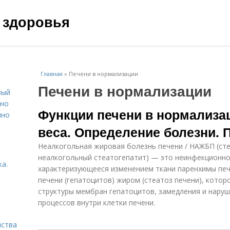
 здоровья
Главная
»
Печени в нормализации
Печени в нормализации
вый
ьно
Функции печени в нормализа
пно
веса. Определение болезни.
Неалкогольная жировая болезнь печени / НАЖБП (сте
неалкогольный стеатогепатит) — это неинфекционно
а.
характеризующееся изменением ткани паренхимы печ
печени (гепатоцитов) жиром (стеатоз печени), котор
структуры мембран гепатоцитов, замедления и нару
процессов внутри клетки печени.
нства