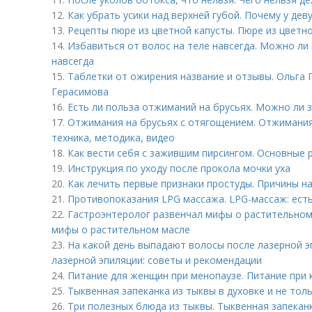
12.
Как убрать усики над верхней губой. Почему у дев
13.
Рецепты пюре из цветной капусты. Пюре из цветн
14.
Избавиться от волос на теле навсегда. Можно ли
навсегда
15.
Таблетки от ожирения название и отзывы. Ольга Г
Герасимова
16.
Есть ли польза отжиманий на брусьях. Можно ли 
17.
Отжимания на брусьях с отягощением. Отжимания 
техника, методика, видео
18.
Как вести себя с зажившим пирсингом. Основные р
19.
Инструкция по уходу после прокола мочки уха
20.
Как лечить первые признаки простуды. Причины н
21.
Противопоказания LPG массажа. LPG-массаж: ест
22.
Гастроэнтеролог развенчал мифы о растительном
мифы о растительном масле
23.
На какой день выпадают волосы после лазерной э
лазерной эпиляции: советы и рекомендации
24.
Питание для женщин при менопаузе. Питание при к
25.
Тыквенная запеканка из тыквы в духовке и не тол
26.
Три полезных блюда из тыквы. Тыквенная запекан