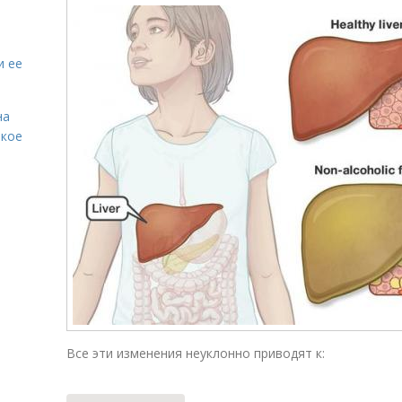
и ее
на
акое
Все эти изменения неуклонно приводят к: