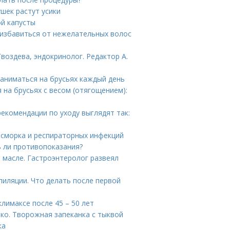
ушек растут усики
ой капусты
 избавиться от нежелательных волос
воздева, эндокринолог. Редактор А.
заниматься на брусьях каждый день
на брусьях с весом (отягощением):
екомендации по уходу выглядят так:
асморка и респираторных инфекций
ь ли противопоказания?
 масле. Гастроэнтеролог развеял
пиляции. Что делать после первой
лимаксе после 45 – 50 лет
ько. Творожная запеканка с тыквой
ка