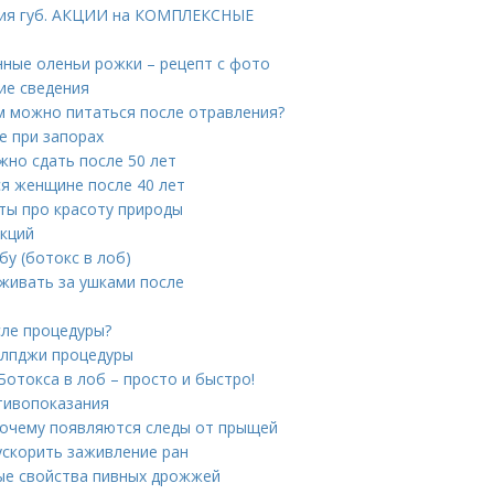
ния губ. АКЦИИ на КОМПЛЕКСНЫЕ
нные оленьи рожки – рецепт с фото
ие сведения
м можно питаться после отравления?
е при запорах
жно сдать после 50 лет
ся женщине после 40 лет
ты про красоту природы
укций
у (ботокс в лоб)
аживать за ушками после
сле процедуры?
 лпджи процедуры
Ботокса в лоб – просто и быстро!
тивопоказания
 Почему появляются следы от прыщей
ускорить заживление ран
ые свойства пивных дрожжей