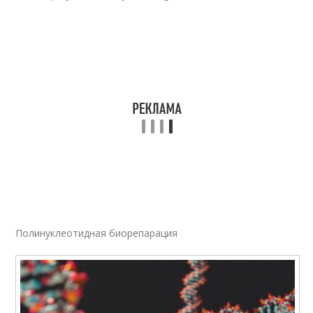
Полинуклеотидная биорепарация