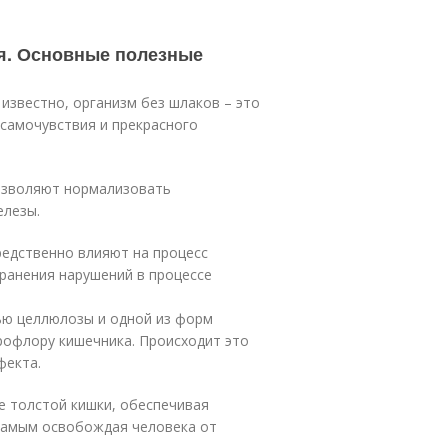
я. Основные полезные
известно, организм без шлаков – это
 самочувствия и прекрасного
озволяют нормализовать
елезы.
едственно влияют на процесс
странения нарушений в процессе
ью целлюлозы и одной из форм
рофлору кишечника. Происходит это
фекта.
 толстой кишки, обеспечивая
самым освобождая человека от