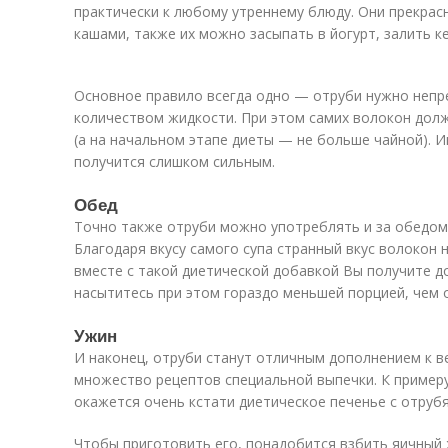
практически к любому утреннему блюду. Они прекра
кашами, также их можно засыпать в йогурт, залить к
Основное правило всегда одно — отруби нужно неп
количеством жидкости. При этом самих волокон дол
(а на начальном этапе диеты — не больше чайной). И
получится слишком сильным.
Обед
Точно также отруби можно употреблять и за обедом 
Благодаря вкусу самого супа странный вкус волокон
вместе с такой диетической добавкой Вы получите 
насытитесь при этом гораздо меньшей порцией, чем 
Ужин
И наконец, отруби станут отличным дополнением к в
множество рецептов специальной выпечки. К примеру,
окажется очень кстати диетическое печенье с отруб
Чтобы приготовить его, понадобится взбить яичный