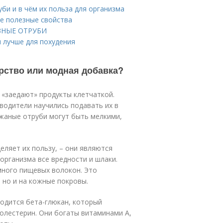
би и в чём их польза для организма
е полезные свойства
АЗНЫЕ ОТРУБИ
и лучше для похудения
арство или модная добавка?
 «заедают» продукты клетчаткой.
водители научились подавать их в
ржаные отруби могут быть мелкими,
еляет их пользу, – они являются
рганизма все вредности и шлаки.
много пищевых волокон. Это
 но и на кожные покровы.
ходится бета-глюкан, который
олестерин. Они богаты витаминами А,