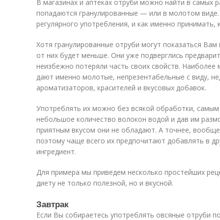
В магазинах и аптеках отруби можно найти в самых р
попадаются гранулированные — или в молотом виде. 
регулярного употребления, и как именно принимать, 
Хотя гранулированные отруби могут показаться Вам
от них будет меньше. Они уже подверглись предвари
неизбежно потеряли часть своих свойств. Наиболее
дают именно молотые, непрезентабельные с виду, н
ароматизаторов, красителей и вкусовых добавок.
Употреблять их можно без всякой обработки, самы
небольшое количество волокон водой и дав им размо
приятным вкусом они не обладают. А точнее, вообщ
поэтому чаще всего их предпочитают добавлять в др
ингредиент.
Для примера мы приведем несколько простейших рец
диету не только полезной, но и вкусной.
Завтрак
Если Вы собираетесь употреблять овсяные отруби п