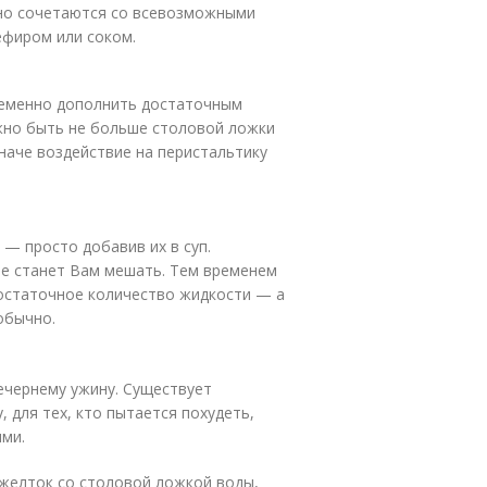
сно сочетаются со всевозможными
ефиром или соком.
ременно дополнить достаточным
жно быть не больше столовой ложки
наче воздействие на перистальтику
— просто добавив их в суп.
 не станет Вам мешать. Тем временем
достаточное количество жидкости — а
обычно.
ечернему ужину. Существует
 для тех, кто пытается похудеть,
ями.
 желток со столовой ложкой воды,