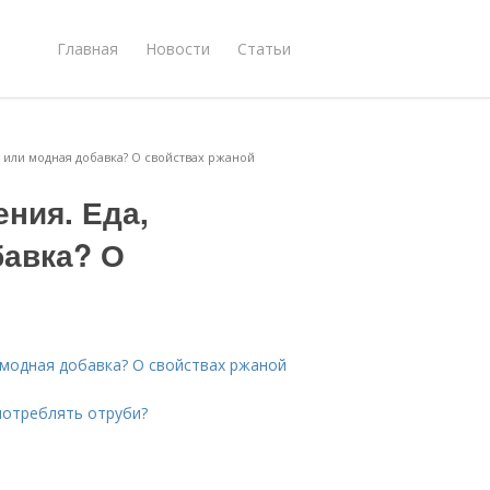
Главная
Новости
Статьи
о или модная добавка? О свойствах ржаной
ния. Еда,
бавка? О
 модная добавка? О свойствах ржаной
употреблять отруби?