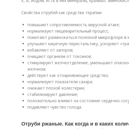
Е, В, йодом, есть в них минералы, крахмал, аминокис
Свойства отрубей как средства терапии:
повышают сопротивляемость вирусной атаке;
нормализуют пищеварительный процесс;
помогают размножаться полезной микрофлоре в 
улучшают кишечную перистальтику, ускоряют «тра
избавляют от запоров;
очищают организм от токсинов;
стимулируют желчеотделение, уменьшают опаснос
желчном;
действуют как отхаркивающее средство;
нормализуют показатели сахара;
снижают плохой холестерин;
стабилизируют давление;
положительно влияют на состояние сердечно-сос
подавляют чувство голода.
Отруби ржаные. Как когда и в каких кол