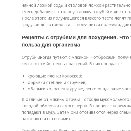
чайной ложкой соды и столовой ложкой растительно
смесь добавляют столовую ложку отрубей и две с по
После этого из получившегося вязкого теста лепят пе
градусов до готовности — получается полезная, диет
Рецепты с отрубями для похудения. Что 
польза для организма
Отруби иногда путают с мякиной – отбросами, полу
сельскохозяйственных растений. В них попадают:
кроющие плёнки колосков;
обрывки стеблей и стручьев;
обломки колосьев и другие, легко опадающие част
В отличие от мякины отруби - отходы мукомольного 
твердой оболочки самого зерна. В процессе перемол
попадают в муку. Затем они отсеиваются через спец
называются отсевками).
Отруби содержат большое количество жирных кислот, 