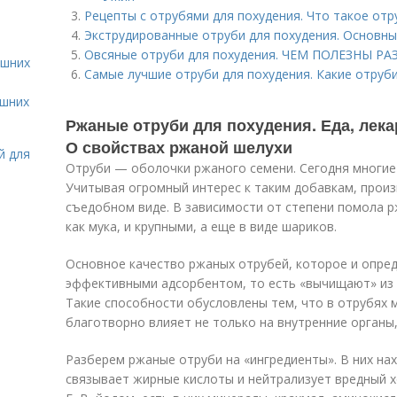
Рецепты с отрубями для похудения. Что такое отру
Экструдированные отруби для похудения. Основны
Овсяные отруби для похудения. ЧЕМ ПОЛЕЗНЫ Р
ашних
Самые лучшие отруби для похудения. Какие отруб
ашних
Ржаные отруби для похудения. Еда, лек
О свойствах ржаной шелухи
й для
Отруби — оболочки ржаного семени. Сегодня многие
Учитывая огромный интерес к таким добавкам, произ
съедобном виде. В зависимости от степени помола 
как мука, и крупными, а еще в виде шариков.
Основное качество ржаных отрубей, которое и опред
эффективными адсорбентом, то есть «вычищают» из о
Такие способности обусловлены тем, что в отрубях 
благотворно влияет не только на внутренние органы,
Разберем ржаные отруби на «ингредиенты». В них на
связывает жирные кислоты и нейтрализует вредный х