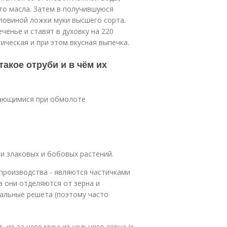
го масла. Затем в получившуюся
ловиной ложки муки высшего сорта.
ченье и ставят в духовку на 220
ическая и при этом вкусная выпечка.
такое отруби и в чём их
чающимися при обмолоте
и злаковых и бобовых растений.
производства - являются частичками
а они отделяются от зерна и
иальные решета (поэтому часто
из-за чего мука из цельного зерна (с