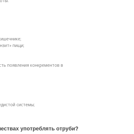
лоты.
кишечнике;
нзит» пищи;
ть появления конкрементов в
удистой системы;
ичествах употреблять отруби?