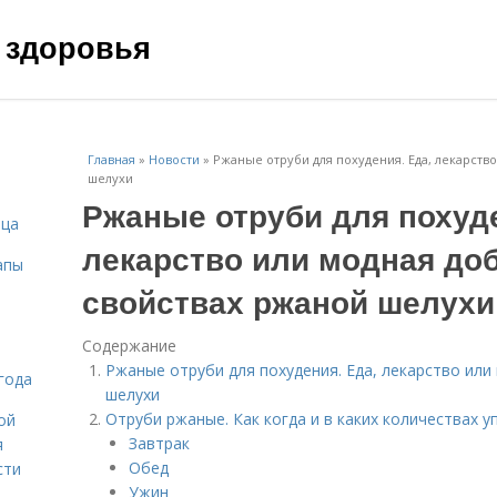
 здоровья
Главная
»
Новости
»
Ржаные отруби для похудения. Еда, лекарств
шелухи
Ржаные отруби для похуде
ица
лекарство или модная до
апы
свойствах ржаной шелухи
Содержание
Ржаные отруби для похудения. Еда, лекарство или
года
шелухи
Отруби ржаные. Как когда и в каких количествах 
ой
Завтрак
я
Обед
сти
Ужин