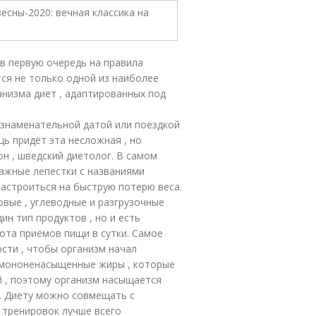
в первую очередь на правила
тся не только одной из наиболее
анизма диет , адаптированных под
д знаменательной датой или поездкой
щь придёт эта несложная , но
н , шведский диетолог. В самом
ажные лепестки с названиями
настроиться на быструю потерю веса.
овые , углеводные и разгрузочные
ин тип продуктов , но и есть
тота приёмов пищи в сутки. Самое
сти , чтобы организм начал
 мононенасыщенные жиры , которые
 , поэтому организм насыщается
. Диету можно совмещать с
 тренировок лучше всего