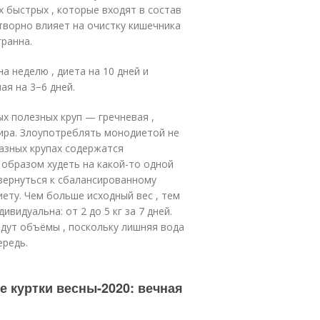
 быстрых , которые входят в состав
творно влияет на очистку кишечника
гранна.
а неделю , диета на 10 дней и
ая на 3−6 дней.
х полезных круп — гречневая ,
ира. Злоупотреблять монодиетой не
разных крупах содержатся
образом худеть на какой-то одной
 вернуться к сбалансированному
ету. Чем больше исходный вес , тем
видуальна: от 2 до 5 кг за 7 дней.
йдут объёмы , поскольку лишняя вода
ередь.
е куртки весны-2020: вечная