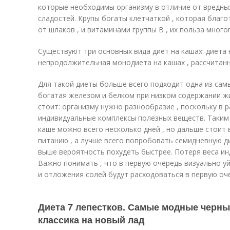
которые необходимы организму в отличие от вредных
сладостей. Крупы богаты клетчаткой , которая благо
от шлаков , и витаминами группы В , их польза много
Существуют три основных вида диет на кашах: диета н
непродолжительная монодиета на кашах , рассчитанн
Для такой диеты больше всего подходит одна из самы
богатая железом и белком при низком содержании ж
стоит: организму нужно разнообразие , поскольку в 
индивидуальные комплексы полезных веществ. Таким 
каше можно всего несколько дней , но дальше стоит
питанию , а лучше всего попробовать семидневную ди
выше вероятность похудеть быстрее. Потеря веса инди
Важно понимать , что в первую очередь визуально у
и отложения солей будут расходоваться в первую оч
Диета 7 лепестков. Самые модные черны
классика на новый лад