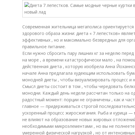
Современная жительница мегаполиса ориентируется 
здорового образа жизни: диета « 7 лепестков» являе
эффективных , но и максимально безвредных для орг
правильное питание.
Если нужно сбросить пару лишних кг за неделю пере
на море , а времени катастрофически мало , на помо
действенная диета , которую изобрела Анна Йоханнсо
начале Анна предлагала худеющим использовать бум
монодней диеты , чтобы визуализировать процесс и 
Смысл диеты состоит в том , чтобы чередовать белк
монодни. Каждый день недели рассчитан только на од
радостный момент: порции не ограничены , как и час
главное — придерживаться строгой последовательно
ускоренный процесс жиросжигания. Рыба и курица —
не влияют на образование новых жировых отложений
необходимыми микроэлементами , но вы не полнеете
умеренной физической нагрузкой , но от интенсивных