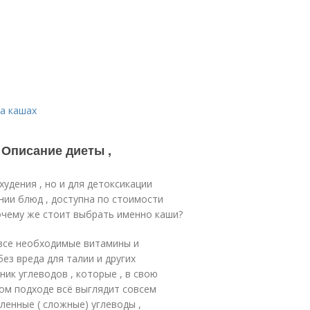
на кашах
 Описание диеты ,
удения , но и для детоксикации
нии блюд , доступна по стоимости
очему же стоит выбрать именно каши?
 все необходимые витамины и
ез вреда для талии и других
ик углеводов , которые , в свою
ном подходе всё выглядит совсем
ленные ( сложные) углеводы ,